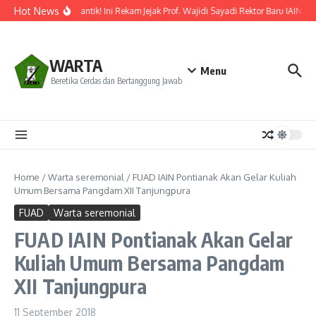
Lewati ke konten
Hot News
Resmi Dilantik! Ini Rekam Jejak Prof. Wajidi Sayadi Rektor Baru IAIN Po
WARTA
Menu
Beretika Cerdas dan Bertanggung Jawab
Home
/
Warta seremonial
/
FUAD IAIN Pontianak Akan Gelar Kuliah
Umum Bersama Pangdam XII Tanjungpura
FUAD
Warta seremonial
FUAD IAIN Pontianak Akan Gelar
Kuliah Umum Bersama Pangdam
XII Tanjungpura
11 September 2018