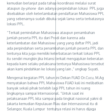
kemudian berlanjut pada tahap koordinasi melalui surat
ataupun
by-phone
dan adanya perpindahan lokasi PPL juga
disebabkan oleh keterlambatan pendaftaran Mahasiswa PPL
yang sebenarnya sudah dibuka sejak lama serta terbatasnya
lokasi PPL.
“Terkait pemindahan Mahasiswa ataupun penambahan
jumlah peserta PPL itu dari Prodi dan karena ada
keterlambatan dari Mahasiswa yang yang daftar PPL jadi
ada perpindahan serta penambahan jumlah peserta PPL dan
tentunya kita juga memiliki keterbatasan terkait lokasi PPL
itu sendiri mungkin jika Intansi terkait mengajukan keberatan
kepada kami selaku pelaksana tentunya Mahasiswa tersebut
akan kami pindahkan ke lokasi yang lain ,” ungkap Suyati.
Mengenai kegiatan PPL tahun ini Dekan FUAD Dr.Cucu, M.Ag
menyatakan bahwa PPL Mahasiswa FUAD kali ini melibatkan
banyak sekali pihak terlebih lagi PPL tahun ini ruang
lingkupnya sampai Internasional. “Untuk saat ini
pelaksanaan PPL kita sampai pada tingkat nasional yakni di
Jakarta kemudian Kepulauan Riau dan Internasional itu di
Selangor, Kuala Lumpur tentunya relasi ini harus dijaga