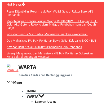
Lewati
Hot News
ke
Resmi Dilantik! Ini Rekam Jejak Prof. Wajidi Sayadi Rektor Baru IAIN
konten
Pontianak
Menghidupkan Tradisi Leluhur: Warga RT 002/RW 003 Tanjung Hulu
Gelar Aksi Gotong Royong demi Mitigasi Perubahan Iklim dan Cegah
Banjir
Wisuda Diundur Mendadak, Mahasiswa Luapkan Kekecewaan
Dua Mahasiswa PAI IAIN Pontianak Bawa Geliat Kelapa ke NCC 4 Bali
Amanah Baru Arskal Salim untuk Kemajuan IAIN Pontianak
Sinergi Masyarakat dan Mahasiswa KKL IAIN Pontianak Sukseskan
Kerja Bakti di Anjungan Melancar
WARTA
Beretika Cerdas dan Bertanggung Jawab
Menu
Home
WARTA
Laporan Utama