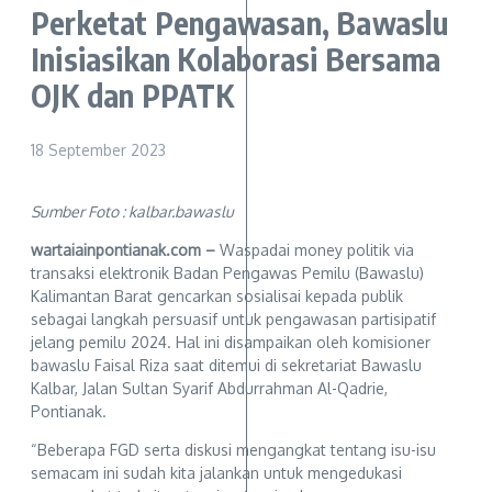
Perketat Pengawasan, Bawaslu
Inisiasikan Kolaborasi Bersama
OJK dan PPATK
18 September 2023
Sumber Foto : kalbar.bawaslu
wartaiainpontianak.com –
Waspadai money politik via
transaksi elektronik Badan Pengawas Pemilu (Bawaslu)
Kalimantan Barat gencarkan sosialisai kepada publik
sebagai langkah persuasif untuk pengawasan partisipatif
jelang pemilu 2024. Hal ini disampaikan oleh komisioner
bawaslu Faisal Riza saat ditemui di sekretariat Bawaslu
Kalbar, Jalan Sultan Syarif Abdurrahman Al-Qadrie,
Pontianak.
“Beberapa FGD serta diskusi mengangkat tentang isu-isu
semacam ini sudah kita jalankan untuk mengedukasi