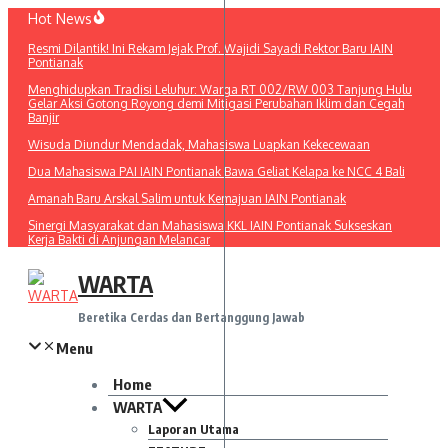
Lewati
Hot News
ke
Resmi Dilantik! Ini Rekam Jejak Prof. Wajidi Sayadi Rektor Baru IAIN
konten
Pontianak
Menghidupkan Tradisi Leluhur: Warga RT 002/RW 003 Tanjung Hulu
Gelar Aksi Gotong Royong demi Mitigasi Perubahan Iklim dan Cegah
Banjir
Wisuda Diundur Mendadak, Mahasiswa Luapkan Kekecewaan
Dua Mahasiswa PAI IAIN Pontianak Bawa Geliat Kelapa ke NCC 4 Bali
Amanah Baru Arskal Salim untuk Kemajuan IAIN Pontianak
Sinergi Masyarakat dan Mahasiswa KKL IAIN Pontianak Sukseskan
Kerja Bakti di Anjungan Melancar
WARTA
Beretika Cerdas dan Bertanggung Jawab
Menu
Home
WARTA
Laporan Utama