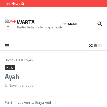
Kekecewaan
Lewati ke konten
Hot News
Dua Mahasiswa PAI IAIN Pontianak Bawa Geliat Kelapa
ke NCC 4 Bali
Amanah Baru Arskal Salim untuk Kemajuan IAIN
Pontianak
Sinergi Masyarakat dan Mahasiswa KKL IAIN Pontianak
WARTA
Sukseskan Kerja Bakti di Anjungan Melancar
Menu
Beretika Cerdas dan Bertanggung Jawab
Home
/
Puisi
/
Ayah
Puisi
Ayah
12 November 2020
Puisi karya : Annisa Surya Andieni