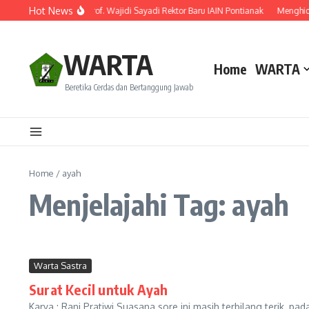
Lewati ke konten
Hot News
antik! Ini Rekam Jejak Prof. Wajidi Sayadi Rektor Baru IAIN Pontianak
Menghidup
WARTA
Home
WARTA
Beretika Cerdas dan Bertanggung Jawab
Home
/
ayah
Menjelajahi Tag: ayah
Warta Sastra
Surat Kecil untuk Ayah
Karya : Rani Pratiwi Suasana sore ini masih terbilang terik,