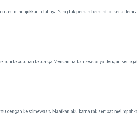
pernah menunjukkan lelahnya Yang tak pernah berhenti bekerja demi an
emenuhi kebutuhan keluarga Mencari nafkah seadanya dengan keringat
aimu dengan keistimewaan, Maafkan aku karna tak sempat melimpahka