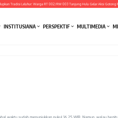
kan Tradisi Leluhur: Warga RT 002/RW 003 Tanjung Hulu Gelar Aksi Gotong Roy
INSTITUSIANA
PERSPEKTIF
MULTIMEDIA
M
 padahal waktu sudah menunjukkan pukul 16.25 WIB. Namun, walau begi