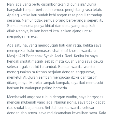
Nah, apa yang perlu disombongkan di dunia ini? Dunia
hanyalah tempat berteduh, tempat penghilang rasa lelah.
Apalagi ketika kau sudah kehilangan rasa peduli terhadap
sesama. Namun tidak semua orang berperangai seperti itu.
Semua manusia punya khilaf dan dosa yang acap kali
dilakukannya, bukan berarti kita jadikan ajang untuk
menjudge mereka.
Ada satu hal yang menggugah hati dan raga. Ketika saya
memijakkan kaki memasuki shaf-shaf khusus wanita di
Masjid IAIN Pontianak Syekh Abdul Rani. Ketika itu saya
hendak sholat magrib, sebab mata kuliah yang saya geluti
selesai agak sedikit terlambat. Barisan wanita-wanita
menggunakan mukenah berjalan dengan anggunnya,
memeluk Al Quran sembari mengucap dzikir dan tasbih
ditangannya. Mereka tampak kompak, saya ikut memasuki
barisan itu walaupun paling berbeda.
Membasahi anggota tubuh dengan wudhu, saya bergegas
mencari mukenah yang ada. Namun ironis, saya tidak dapat
ikut sholat berjamaah. Setelah semua wanita selesai
dengan sholatnya, saya melaksanakan kewajiban saya. Kala