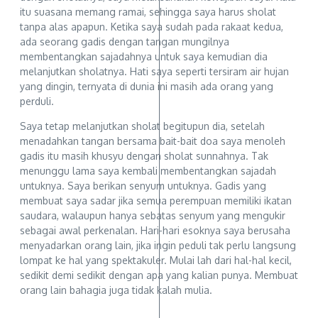
itu suasana memang ramai, sehingga saya harus sholat
tanpa alas apapun. Ketika saya sudah pada rakaat kedua,
ada seorang gadis dengan tangan mungilnya
membentangkan sajadahnya untuk saya kemudian dia
melanjutkan sholatnya. Hati saya seperti tersiram air hujan
yang dingin, ternyata di dunia ini masih ada orang yang
perduli.
Saya tetap melanjutkan sholat begitupun dia, setelah
menadahkan tangan bersama bait-bait doa saya menoleh
gadis itu masih khusyu dengan sholat sunnahnya. Tak
menunggu lama saya kembali membentangkan sajadah
untuknya. Saya berikan senyum untuknya. Gadis yang
membuat saya sadar jika semua perempuan memiliki ikatan
saudara, walaupun hanya sebatas senyum yang mengukir
sebagai awal perkenalan. Hari-hari esoknya saya berusaha
menyadarkan orang lain, jika ingin peduli tak perlu langsung
lompat ke hal yang spektakuler. Mulai lah dari hal-hal kecil,
sedikit demi sedikit dengan apa yang kalian punya. Membuat
orang lain bahagia juga tidak kalah mulia.