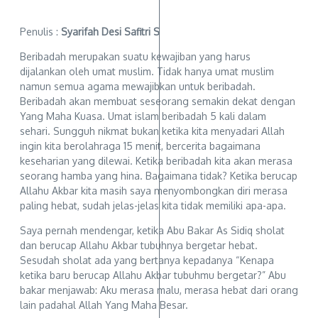
Penulis :
Syarifah Desi Safitri S
Beribadah merupakan suatu kewajiban yang harus
dijalankan oleh umat muslim. Tidak hanya umat muslim
namun semua agama mewajibkan untuk beribadah.
Beribadah akan membuat seseorang semakin dekat dengan
Yang Maha Kuasa. Umat islam beribadah 5 kali dalam
sehari. Sungguh nikmat bukan ketika kita menyadari Allah
ingin kita berolahraga 15 menit, bercerita bagaimana
keseharian yang dilewai. Ketika beribadah kita akan merasa
seorang hamba yang hina. Bagaimana tidak? Ketika berucap
Allahu Akbar kita masih saya menyombongkan diri merasa
paling hebat, sudah jelas-jelas kita tidak memiliki apa-apa.
Saya pernah mendengar, ketika Abu Bakar As Sidiq sholat
dan berucap Allahu Akbar tubuhnya bergetar hebat.
Sesudah sholat ada yang bertanya kepadanya “Kenapa
ketika baru berucap Allahu Akbar tubuhmu bergetar?” Abu
bakar menjawab: Aku merasa malu, merasa hebat dari orang
lain padahal Allah Yang Maha Besar.