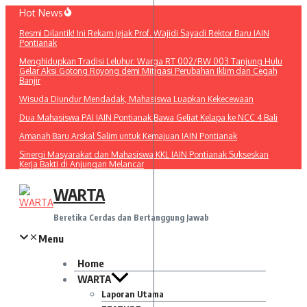
Lewati
Hot News
ke
Resmi Dilantik! Ini Rekam Jejak Prof. Wajidi Sayadi Rektor Baru IAIN
konten
Pontianak
Menghidupkan Tradisi Leluhur: Warga RT 002/RW 003 Tanjung Hulu
Gelar Aksi Gotong Royong demi Mitigasi Perubahan Iklim dan Cegah
Banjir
Wisuda Diundur Mendadak, Mahasiswa Luapkan Kekecewaan
Dua Mahasiswa PAI IAIN Pontianak Bawa Geliat Kelapa ke NCC 4 Bali
Amanah Baru Arskal Salim untuk Kemajuan IAIN Pontianak
Sinergi Masyarakat dan Mahasiswa KKL IAIN Pontianak Sukseskan
Kerja Bakti di Anjungan Melancar
WARTA
Beretika Cerdas dan Bertanggung Jawab
Menu
Home
WARTA
Laporan Utama