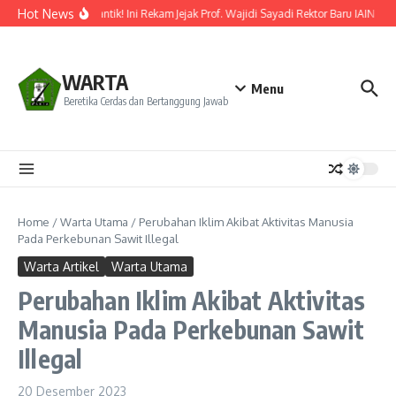
Lewati ke konten
Hot News
Resmi Dilantik! Ini Rekam Jejak Prof. Wajidi Sayadi Rektor Baru IAIN Pon
WARTA
Menu
Beretika Cerdas dan Bertanggung Jawab
Home
/
Warta Utama
/
Perubahan Iklim Akibat Aktivitas Manusia
Pada Perkebunan Sawit Illegal
Warta Artikel
Warta Utama
Perubahan Iklim Akibat Aktivitas
Manusia Pada Perkebunan Sawit
Illegal
20 Desember 2023