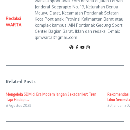
wartaiainpontianak.com berada di Jalan Letnan
Jenderal Soeprapto No. 19, Kelurahan Benua
Melayu Darat, Kecamatan Pontianak Selatan,
Redaksi
Kota Pontianak, Provinsi Kalimantan Barat atau
WARTA
komplek kampus IAIN Pontianak Gedung Sport
Center Bagian Barat. Iklan dan redaksi E-mail:
lpmwarta1@gmail.com
Related Posts
Mengelola SDM di Era Modern Jangan Sekadar Ikut Tren
Rekomendasi 
Tapi Hadapi ...
Libur Semest
6 Agustus 2025
20 Januari 20