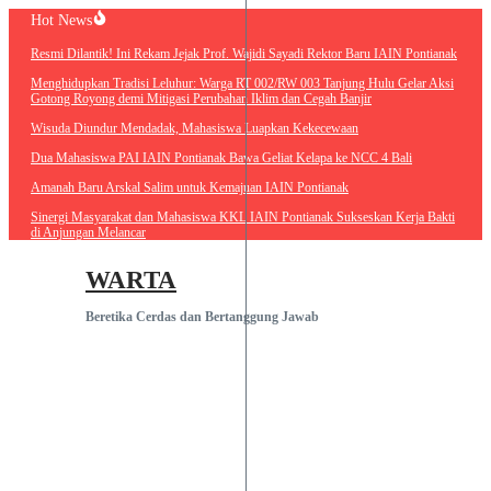
Lewati
Hot News
ke
Resmi Dilantik! Ini Rekam Jejak Prof. Wajidi Sayadi Rektor Baru IAIN
konten
Pontianak
Menghidupkan Tradisi Leluhur: Warga RT 002/RW 003 Tanjung Hulu
Gelar Aksi Gotong Royong demi Mitigasi Perubahan Iklim dan Cegah
Banjir
Wisuda Diundur Mendadak, Mahasiswa Luapkan Kekecewaan
Dua Mahasiswa PAI IAIN Pontianak Bawa Geliat Kelapa ke NCC 4 Bali
Amanah Baru Arskal Salim untuk Kemajuan IAIN Pontianak
Sinergi Masyarakat dan Mahasiswa KKL IAIN Pontianak Sukseskan
Kerja Bakti di Anjungan Melancar
WARTA
Beretika Cerdas dan Bertanggung Jawab