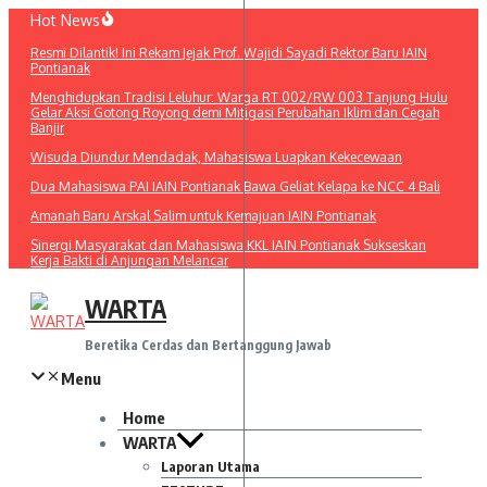
Lewati
Hot News
ke
Resmi Dilantik! Ini Rekam Jejak Prof. Wajidi Sayadi Rektor Baru IAIN
konten
Pontianak
Menghidupkan Tradisi Leluhur: Warga RT 002/RW 003 Tanjung Hulu
Gelar Aksi Gotong Royong demi Mitigasi Perubahan Iklim dan Cegah
Banjir
Wisuda Diundur Mendadak, Mahasiswa Luapkan Kekecewaan
Dua Mahasiswa PAI IAIN Pontianak Bawa Geliat Kelapa ke NCC 4 Bali
Amanah Baru Arskal Salim untuk Kemajuan IAIN Pontianak
Sinergi Masyarakat dan Mahasiswa KKL IAIN Pontianak Sukseskan
Kerja Bakti di Anjungan Melancar
WARTA
Beretika Cerdas dan Bertanggung Jawab
Menu
Home
WARTA
Laporan Utama