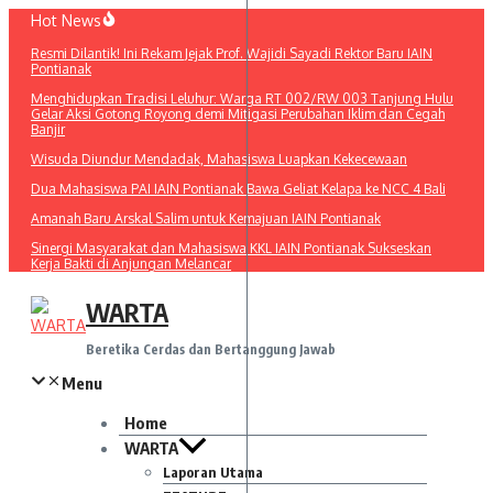
Lewati
Hot News
ke
Resmi Dilantik! Ini Rekam Jejak Prof. Wajidi Sayadi Rektor Baru IAIN
konten
Pontianak
Menghidupkan Tradisi Leluhur: Warga RT 002/RW 003 Tanjung Hulu
Gelar Aksi Gotong Royong demi Mitigasi Perubahan Iklim dan Cegah
Banjir
Wisuda Diundur Mendadak, Mahasiswa Luapkan Kekecewaan
Dua Mahasiswa PAI IAIN Pontianak Bawa Geliat Kelapa ke NCC 4 Bali
Amanah Baru Arskal Salim untuk Kemajuan IAIN Pontianak
Sinergi Masyarakat dan Mahasiswa KKL IAIN Pontianak Sukseskan
Kerja Bakti di Anjungan Melancar
WARTA
Beretika Cerdas dan Bertanggung Jawab
Menu
Home
WARTA
Laporan Utama