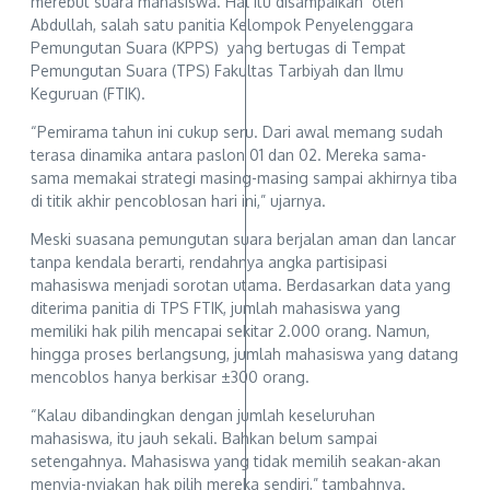
merebut suara mahasiswa. Hal itu disampaikan oleh
Abdullah, salah satu panitia Kelompok Penyelenggara
Pemungutan Suara (KPPS) yang bertugas di Tempat
Pemungutan Suara (TPS) Fakultas Tarbiyah dan Ilmu
Keguruan (FTIK).
“Pemirama tahun ini cukup seru. Dari awal memang sudah
terasa dinamika antara paslon 01 dan 02. Mereka sama-
sama memakai strategi masing-masing sampai akhirnya tiba
di titik akhir pencoblosan hari ini,” ujarnya.
Meski suasana pemungutan suara berjalan aman dan lancar
tanpa kendala berarti, rendahnya angka partisipasi
mahasiswa menjadi sorotan utama. Berdasarkan data yang
diterima panitia di TPS FTIK, jumlah mahasiswa yang
memiliki hak pilih mencapai sekitar 2.000 orang. Namun,
hingga proses berlangsung, jumlah mahasiswa yang datang
mencoblos hanya berkisar ±300 orang.
“Kalau dibandingkan dengan jumlah keseluruhan
mahasiswa, itu jauh sekali. Bahkan belum sampai
setengahnya. Mahasiswa yang tidak memilih seakan-akan
menyia-nyiakan hak pilih mereka sendiri,” tambahnya.