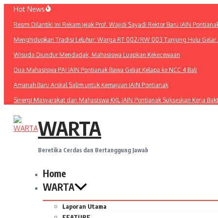
Lewati
Hot News
ke
Resmi Dilantik! Ini Rekam Jejak Prof. Wajidi Sayadi Rektor Baru IAIN Pontiana
konten
Menghidupkan Tradisi Leluhur: Warga RT 002/RW 003 Tanjung Hulu Gelar A
Wisuda Diundur Mendadak, Mahasiswa Luapkan Kekecewaan
Dua Mahasiswa PAI IAIN Pontianak Bawa Geliat Kelapa ke NCC 4 Bali
Amanah Baru Arskal Salim untuk Kemajuan IAIN Pontianak
Sinergi Masyarakat dan Mahasiswa KKL IAIN Pontianak Sukseskan Kerja Bak
WARTA
Beretika Cerdas dan Bertanggung Jawab
Home
WARTA
Laporan Utama
FEATURE