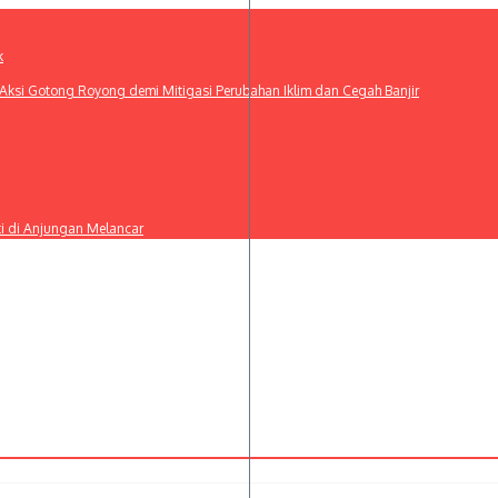
k
ksi Gotong Royong demi Mitigasi Perubahan Iklim dan Cegah Banjir
ti di Anjungan Melancar