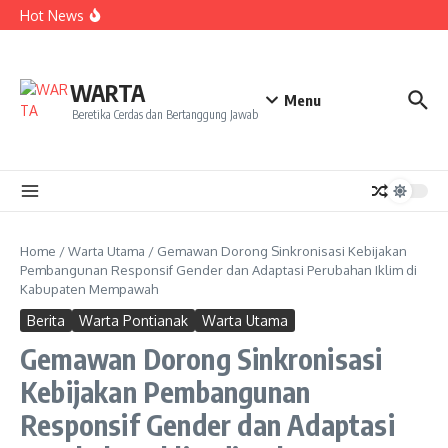
Kekecewaan
Lewati ke konten
Hot News
Dua Mahasiswa PAI IAIN Pontianak Bawa Geliat Kelapa
ke NCC 4 Bali
Amanah Baru Arskal Salim untuk Kemajuan IAIN
Pontianak
Sinergi Masyarakat dan Mahasiswa KKL IAIN Pontianak
WARTA
Sukseskan Kerja Bakti di Anjungan Melancar
Menu
Beretika Cerdas dan Bertanggung Jawab
Home
/
Warta Utama
/
Gemawan Dorong Sinkronisasi Kebijakan
Pembangunan Responsif Gender dan Adaptasi Perubahan Iklim di
Kabupaten Mempawah
Berita
Warta Pontianak
Warta Utama
Gemawan Dorong Sinkronisasi
Kebijakan Pembangunan
Responsif Gender dan Adaptasi