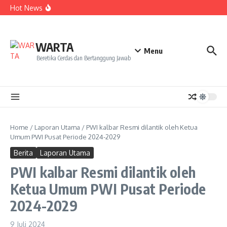
Kekecewaan
Lewati ke konten
Hot News
Dua Mahasiswa PAI IAIN Pontianak Bawa Geliat Kelapa
ke NCC 4 Bali
Amanah Baru Arskal Salim untuk Kemajuan IAIN
Pontianak
Sinergi Masyarakat dan Mahasiswa KKL IAIN Pontianak
WARTA
Sukseskan Kerja Bakti di Anjungan Melancar
Menu
Beretika Cerdas dan Bertanggung Jawab
Home
/
Laporan Utama
/
PWI kalbar Resmi dilantik oleh Ketua
Umum PWI Pusat Periode 2024-2029
Berita
Laporan Utama
PWI kalbar Resmi dilantik oleh
Ketua Umum PWI Pusat Periode
2024-2029
9 Juli 2024