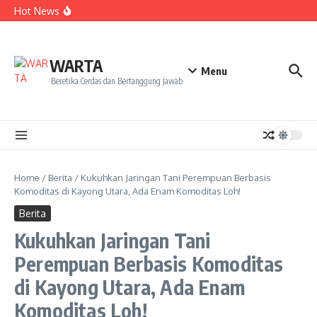
Kekecewaan
Lewati ke konten
Hot News
Dua Mahasiswa PAI IAIN Pontianak Bawa Geliat Kelapa
ke NCC 4 Bali
Amanah Baru Arskal Salim untuk Kemajuan IAIN
Pontianak
Sinergi Masyarakat dan Mahasiswa KKL IAIN Pontianak
WARTA
Sukseskan Kerja Bakti di Anjungan Melancar
Menu
Beretika Cerdas dan Bertanggung Jawab
Home
/
Berita
/
Kukuhkan Jaringan Tani Perempuan Berbasis
Komoditas di Kayong Utara, Ada Enam Komoditas Loh!
Berita
Kukuhkan Jaringan Tani
Perempuan Berbasis Komoditas
di Kayong Utara, Ada Enam
Komoditas Loh!