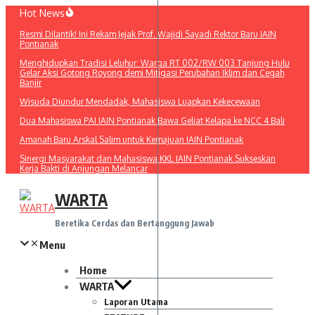
Lewati
Hot News
ke
Resmi Dilantik! Ini Rekam Jejak Prof. Wajidi Sayadi Rektor Baru IAIN
konten
Pontianak
Menghidupkan Tradisi Leluhur: Warga RT 002/RW 003 Tanjung Hulu
Gelar Aksi Gotong Royong demi Mitigasi Perubahan Iklim dan Cegah
Banjir
Wisuda Diundur Mendadak, Mahasiswa Luapkan Kekecewaan
Dua Mahasiswa PAI IAIN Pontianak Bawa Geliat Kelapa ke NCC 4 Bali
Amanah Baru Arskal Salim untuk Kemajuan IAIN Pontianak
Sinergi Masyarakat dan Mahasiswa KKL IAIN Pontianak Sukseskan
Kerja Bakti di Anjungan Melancar
WARTA
Beretika Cerdas dan Bertanggung Jawab
Menu
Home
WARTA
Laporan Utama