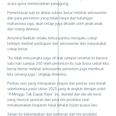
acara guna memeriahkan panggung.
Pementasan kali ini dinilai sukses besar melihat antusiasme
dari para penonton yang tidak hanya dari kalangan
mahasiswa saja, akan tetapi juga dihadiri oleh anak-anak
dan orang dewasa.
Ameisha Nadilah selaku ketua panitia mengaku cukup
terkejut melihat partisipasi dan antusiasme dari masyarakat
cukup besar.
“Itu tidak menyangka juga sih kak sampai seramai ini karena
satu hari sampai 200 lebih penonton itu luar biasa untuk kita
benar-benar melihat antusiasme penonton juga membuat
kita senang juga,” Ungkap Ameisha.
Pentas seni yang merupakan sequel dari pentas seni ilmiah
sebelumnya pada tahun 2023 yang di angkat dengan judul
“4 Minggu Tak Dapat Raye” ini , diambil dari ide-ide kecil
yang muncul spontan dari para tim produksi saat
melaksanakan kegiatan halal bihalal bulan puasa lalu.
Selain itu kekompakan dari pemeran dan tim produksi