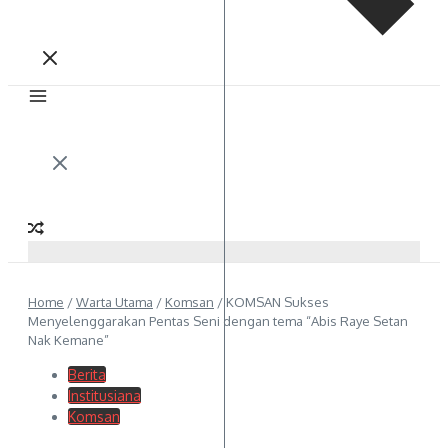
Home
/
Warta Utama
/
Komsan
/
KOMSAN Sukses
Menyelenggarakan Pentas Seni dengan tema “Abis Raye Setan
Nak Kemane”
Berita
Institusiana
Komsan