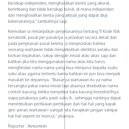
bersikap independen, menghasilkan berita yang akurat,
berimbang dan tidak bersikap buruk, di mana independen
dan menghasilkan berita yang aktual yang dapat diuji
kebenarannya,” tambahnya lagi.
Kemudian ia melanjutkan penjelasannya tentang 11 Kode Etik
Jurnalistik, pasal per pasalnya ia jelaskan secara detail dan
pada penjelasan pasal kelima ia menjelaskan bahwa
seorang wartawan tidak menyebutkan identitas pelaku dan
korban kejahatan, cukup dengan inisial atau alias saja dan
bahkan jika kita menggunakan nama alias kita harus
menghindari nama-nama yang bisa menjurus kepada suatu
suku atau agama tertentu karna bahkan ini pun bisa menjadi
masalah ke depannya. “Biasanya wartawan itu ya nama
tersangka pakai nama inisial tapi aliasnya disebutkan nama
contoh kacung, ketika menyebut kata kacung kontekstifnya
siapa pelakunya yaitu pasti suku A , sehingga nantinya dapat
menimbulkan pertikaian-pertikaian dan hal-hal yang kayak
gini–peran wartawan–sangat kita harapkan jangan sampai
hal-hal seperti ini muncul,” jelasnya.
Reporter : Almuminin