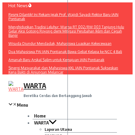
Lewati
Hot News
ke
Resmi Dilantik! Ini Rekam Jejak Prof. Wajidi Sayadi Rektor Baru IAIN
konten
Pontianak
Menghidupkan Tradisi Leluhur: Warga RT 002/RW 003 Tanjung Hulu
Gelar Aksi Gotong Royong demi Mitigasi Perubahan Iklim dan Cegah
Banjir
Wisuda Diundur Mendadak, Mahasiswa Luapkan Kekecewaan
Dua Mahasiswa PAI IAIN Pontianak Bawa Geliat Kelapa ke NCC 4 Bali
Amanah Baru Arskal Salim untuk Kemajuan IAIN Pontianak
Sinergi Masyarakat dan Mahasiswa KKL IAIN Pontianak Sukseskan
Kerja Bakti di Anjungan Melancar
WARTA
Beretika Cerdas dan Bertanggung Jawab
Menu
Home
WARTA
Laporan Utama