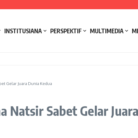
e NCC 4 Bali
ak
ukseskan Kerja Bakti di Anjungan Melancar
INSTITUSIANA
PERSPEKTIF
MULTIMEDIA
M
bet Gelar Juara Dunia Kedua
 Natsir Sabet Gelar Juar