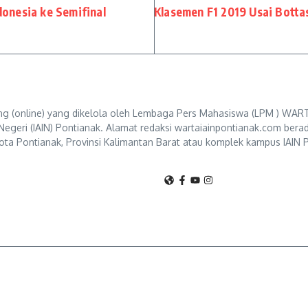
donesia ke Semifinal
Klasemen F1 2019 Usai Botta
g (online) yang dikelola oleh Lembaga Pers Mahasiswa (LPM ) WART
Negeri (IAIN) Pontianak. Alamat redaksi wartaiainpontianak.com berad
ta Pontianak, Provinsi Kalimantan Barat atau komplek kampus IAIN P