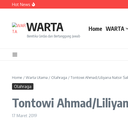
Lewati ke konten
Hot News
Dua Mahasiswa PAI IAIN Pontianak Bawa Geliat Kelapa k
Amanah Baru Arskal Salim untuk Kemajuan IAIN Pontian
Sinergi Masyarakat dan Mahasiswa KKL IAIN Pontianak S
WARTA
Home
WARTA
Beretika Cerdas dan Bertanggung Jawab
Home
/
Warta Utama
/
Olahraga
/
Tontowi Ahmad/Liliyana Natsir Sa
Olahraga
Tontowi Ahmad/Liliyana
17 Maret 2019