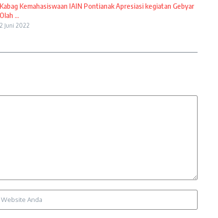
Kabag Kemahasiswaan IAIN Pontianak Apresiasi kegiatan Gebyar
Olah ...
2 Juni 2022