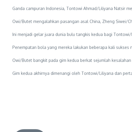
Ganda campuran Indonesia, Tontowi Ahmad/Liliyana Natsir menj
Owi/Butet mengalahkan pasangan asal China, Zheng Siwei/Chen
Ini menjadi gelar juara dunia bulu tangkis kedua bagi Tontowi/L
Penempatan bola yang mereka lakukan beberapa kali sukses m
Owi/Butet bangkit pada gim kedua berkat sejumlah kesalahan
Gim kedua akhirnya dimenangi oleh Tontowi/Liliyana dan pert