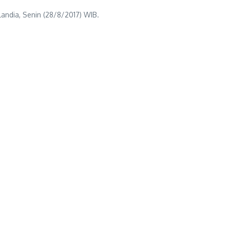
andia, Senin (28/8/2017) WIB.