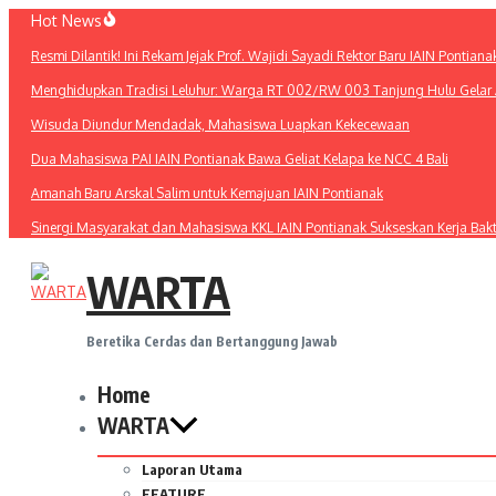
Lewati
Hot News
ke
Resmi Dilantik! Ini Rekam Jejak Prof. Wajidi Sayadi Rektor Baru IAIN Pontiana
konten
Menghidupkan Tradisi Leluhur: Warga RT 002/RW 003 Tanjung Hulu Gelar A
Wisuda Diundur Mendadak, Mahasiswa Luapkan Kekecewaan
Dua Mahasiswa PAI IAIN Pontianak Bawa Geliat Kelapa ke NCC 4 Bali
Amanah Baru Arskal Salim untuk Kemajuan IAIN Pontianak
Sinergi Masyarakat dan Mahasiswa KKL IAIN Pontianak Sukseskan Kerja Bak
WARTA
Beretika Cerdas dan Bertanggung Jawab
Home
WARTA
Laporan Utama
FEATURE