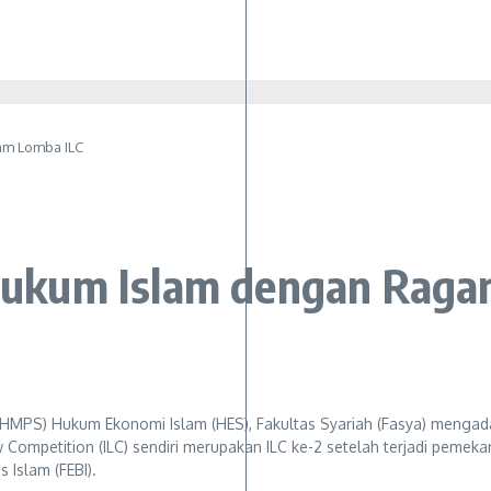
m Lomba ILC
ukum Islam dengan Raga
PS) Hukum Ekonomi Islam (HES), Fakultas Syariah (Fasya) mengadak
w Competition (ILC) sendiri merupakan ILC ke-2 setelah terjadi pemeka
 Islam (FEBI).