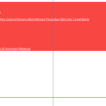
k
ksi Gotong Royong demi Mitigasi Perubahan Iklim dan Cegah Banjir
ti di Anjungan Melancar