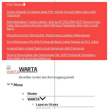
Lewati
Hot News
ke
Resmi Dilantik! Ini Rekam Jejak Prof. Wajidi Sayadi Rektor Baru IAIN
konten
Pontianak
Menghidupkan Tradisi Leluhur: Warga RT 002/RW 003 Tanjung Hulu
Gelar Aksi Gotong Royong demi Mitigasi Perubahan Iklim dan Cegah
Banjir
Wisuda Diundur Mendadak, Mahasiswa Luapkan Kekecewaan
Dua Mahasiswa PAI IAIN Pontianak Bawa Geliat Kelapa ke NCC 4 Bali
Amanah Baru Arskal Salim untuk Kemajuan IAIN Pontianak
Sinergi Masyarakat dan Mahasiswa KKL IAIN Pontianak Sukseskan
Kerja Bakti di Anjungan Melancar
WARTA
Beretika Cerdas dan Bertanggung Jawab
Menu
Home
WARTA
Laporan Utama