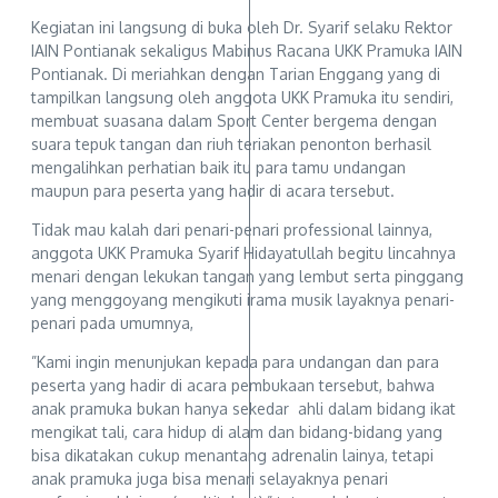
Kegiatan ini langsung di buka oleh Dr. Syarif selaku Rektor
IAIN Pontianak sekaligus Mabinus Racana UKK Pramuka IAIN
Pontianak. Di meriahkan dengan Tarian Enggang yang di
tampilkan langsung oleh anggota UKK Pramuka itu sendiri,
membuat suasana dalam Sport Center bergema dengan
suara tepuk tangan dan riuh teriakan penonton berhasil
mengalihkan perhatian baik itu para tamu undangan
maupun para peserta yang hadir di acara tersebut.
Tidak mau kalah dari penari-penari professional lainnya,
anggota UKK Pramuka Syarif Hidayatullah begitu lincahnya
menari dengan lekukan tangan yang lembut serta pinggang
yang menggoyang mengikuti irama musik layaknya penari-
penari pada umumnya,
”Kami ingin menunjukan kepada para undangan dan para
peserta yang hadir di acara pembukaan tersebut, bahwa
anak pramuka bukan hanya sekedar ahli dalam bidang ikat
mengikat tali, cara hidup di alam dan bidang-bidang yang
bisa dikatakan cukup menantang adrenalin lainya, tetapi
anak pramuka juga bisa menari selayaknya penari