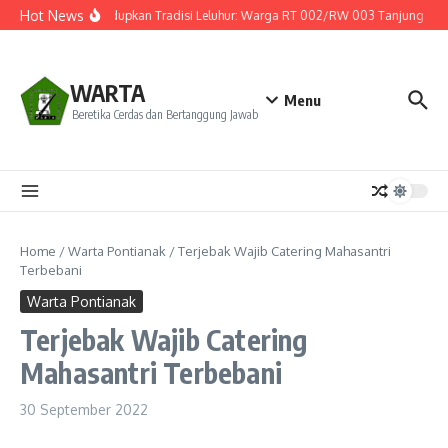
Lewati ke konten
Hot News
Menghidupkan Tradisi Leluhur: Warga RT 002/RW 003 Tanjung Hulu G
WARTA
Menu
Beretika Cerdas dan Bertanggung Jawab
Home
/
Warta Pontianak
/
Terjebak Wajib Catering Mahasantri
Terbebani
Warta Pontianak
Terjebak Wajib Catering
Mahasantri Terbebani
30 September 2022