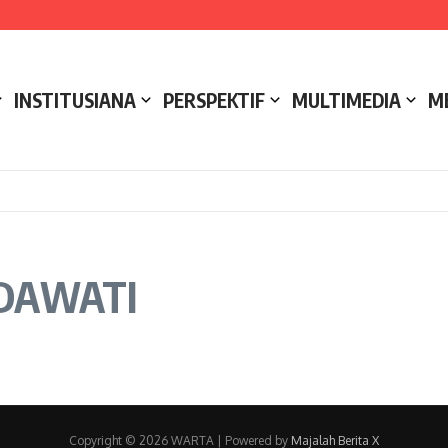
e NCC 4 Bali
ak
ukseskan Kerja Bakti di Anjungan Melancar
INSTITUSIANA
PERSPEKTIF
MULTIMEDIA
M
UDAWATI
Copyright © 2026 WARTA | Powered by
Majalah Berita X