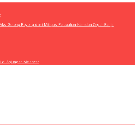
k
ksi Gotong Royong demi Mitigasi Perubahan Iklim dan Cegah Banjir
ti di Anjungan Melancar