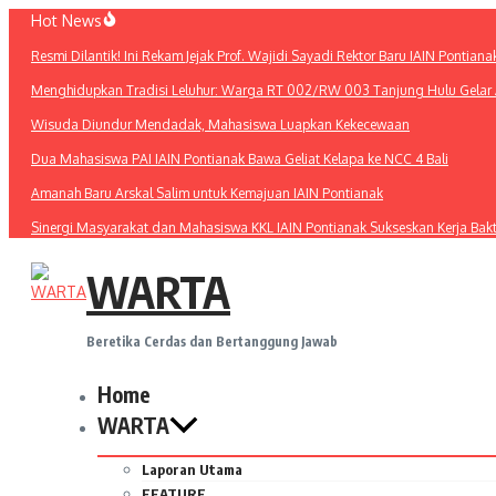
Lewati
Hot News
ke
Resmi Dilantik! Ini Rekam Jejak Prof. Wajidi Sayadi Rektor Baru IAIN Pontiana
konten
Menghidupkan Tradisi Leluhur: Warga RT 002/RW 003 Tanjung Hulu Gelar A
Wisuda Diundur Mendadak, Mahasiswa Luapkan Kekecewaan
Dua Mahasiswa PAI IAIN Pontianak Bawa Geliat Kelapa ke NCC 4 Bali
Amanah Baru Arskal Salim untuk Kemajuan IAIN Pontianak
Sinergi Masyarakat dan Mahasiswa KKL IAIN Pontianak Sukseskan Kerja Bak
WARTA
Beretika Cerdas dan Bertanggung Jawab
Home
WARTA
Laporan Utama
FEATURE