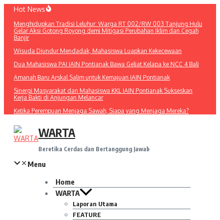
Lewati
Hot News
ke
Menghidupkan Tradisi Leluhur: Warga RT 002/RW 003 Tanjung Hulu
konten
Gelar Aksi Gotong Royong demi Mitigasi Perubahan Iklim dan Cegah
Banjir
Wisuda Diundur Mendadak, Mahasiswa Luapkan Kekecewaan
Dua Mahasiswa PAI IAIN Pontianak Bawa Geliat Kelapa ke NCC 4 Bali
Amanah Baru Arskal Salim untuk Kemajuan IAIN Pontianak
Sinergi Masyarakat dan Mahasiswa KKL IAIN Pontianak Sukseskan
Kerja Bakti di Anjungan Melancar
Ketika Perempuan Menjaga Sawah, Siapa yang Menjaga Mereka?
WARTA
Beretika Cerdas dan Bertanggung Jawab
Menu
Home
WARTA
Laporan Utama
FEATURE