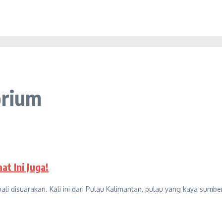
orium
t Ini Juga!
i disuarakan. Kali ini dari Pulau Kalimantan, pulau yang kaya sumber