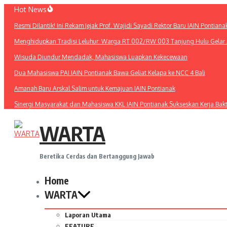
Lewati
Hot News
ke
Resmi Dilantik! Ini Rekam Jejak Prof. Wajidi Sayadi Rektor Baru IAIN Pontiana
konten
Menghidupkan Tradisi Leluhur: Warga RT 002/RW 003 Tanjung Hulu Gelar A
Wisuda Diundur Mendadak, Mahasiswa Luapkan Kekecewaan
Dua Mahasiswa PAI IAIN Pontianak Bawa Geliat Kelapa ke NCC 4 Bali
Amanah Baru Arskal Salim untuk Kemajuan IAIN Pontianak
Sinergi Masyarakat dan Mahasiswa KKL IAIN Pontianak Sukseskan Kerja Bak
WARTA
Beretika Cerdas dan Bertanggung Jawab
Home
WARTA
Laporan Utama
FEATURE