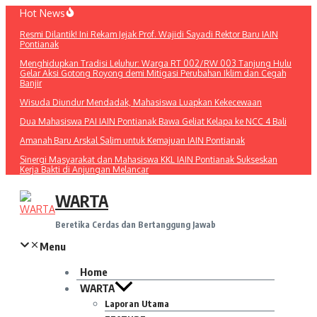
Lewati
Hot News
ke
Resmi Dilantik! Ini Rekam Jejak Prof. Wajidi Sayadi Rektor Baru IAIN
konten
Pontianak
Menghidupkan Tradisi Leluhur: Warga RT 002/RW 003 Tanjung Hulu
Gelar Aksi Gotong Royong demi Mitigasi Perubahan Iklim dan Cegah
Banjir
Wisuda Diundur Mendadak, Mahasiswa Luapkan Kekecewaan
Dua Mahasiswa PAI IAIN Pontianak Bawa Geliat Kelapa ke NCC 4 Bali
Amanah Baru Arskal Salim untuk Kemajuan IAIN Pontianak
Sinergi Masyarakat dan Mahasiswa KKL IAIN Pontianak Sukseskan
Kerja Bakti di Anjungan Melancar
WARTA
Beretika Cerdas dan Bertanggung Jawab
Menu
Home
WARTA
Laporan Utama