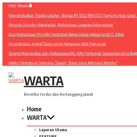
Lewati
Hot News
ke
Menghidupkan Tradisi Leluhur: Warga RT 002/RW 003 Tanjung Hulu Gelar A
konten
Wisuda Diundur Mendadak, Mahasiswa Luapkan Kekecewaan
Dua Mahasiswa PAI IAIN Pontianak Bawa Geliat Kelapa ke NCC 4 Bali
Amanah Baru Arskal Salim untuk Kemajuan IAIN Pontianak
Sinergi Masyarakat dan Mahasiswa KKL IAIN Pontianak Sukseskan Kerja Bak
Ketika Perempuan Menjaga Sawah, Siapa yang Menjaga Mereka?
WARTA
Beretika Cerdas dan Bertanggung Jawab
Home
WARTA
Laporan Utama
FEATURE