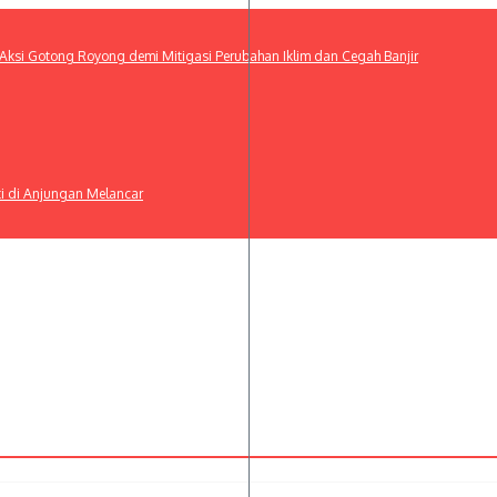
ksi Gotong Royong demi Mitigasi Perubahan Iklim dan Cegah Banjir
ti di Anjungan Melancar