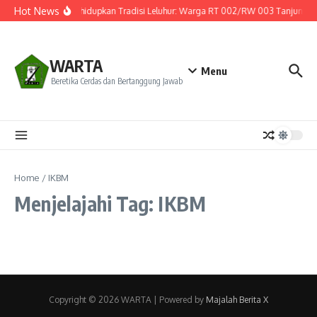
Lewati ke konten
Hot News
Menghidupkan Tradisi Leluhur: Warga RT 002/RW 003 Tanjung Hul
WARTA
Menu
Beretika Cerdas dan Bertanggung Jawab
Home
/
IKBM
Menjelajahi Tag: IKBM
Copyright © 2026 WARTA | Powered by
Majalah Berita X