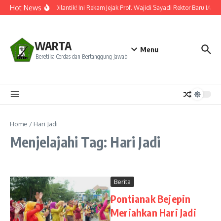
Lewati ke konten
Hot News
Resmi Dilantik! Ini Rekam Jejak Prof. Wajidi Sayadi Rektor Baru IAIN
WARTA
Menu
Beretika Cerdas dan Bertanggung Jawab
Home
/
Hari Jadi
Menjelajahi Tag: Hari Jadi
Berita
Pontianak Bejepin
Meriahkan Hari Jadi