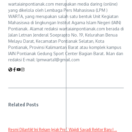
wartaiainpontianak.com merupakan media daring (online)
yang dikelola oleh Lembaga Pers Mahasiswa (LPM )
WARTA, yang merupakan salah satu bentuk Unit Kegiatan
Mahasiswa di lingkungan Institut Agama Islam Negeri (IAIN)
Pontianak. Alamat redaksi wartaiainpontianak.com berada di
Jalan Letnan Jenderal Soeprapto No. 19, Kelurahan Benua
Melayu Darat, Kecamatan Pontianak Selatan, Kota
Pontianak, Provinsi Kalimantan Barat atau komplek kampus
IAIN Pontianak Gedung Sport Center Bagian Barat. Iklan dan
redaksi E-mail: lpmwarta1@gmail.com
Related Posts
Resmi Dilantik! Ini Rekam Jejak Prof. Wajidi Sayadi Rektor Baru I ...