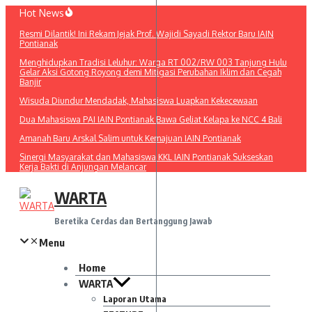
Lewati
Hot News
ke
Resmi Dilantik! Ini Rekam Jejak Prof. Wajidi Sayadi Rektor Baru IAIN
konten
Pontianak
Menghidupkan Tradisi Leluhur: Warga RT 002/RW 003 Tanjung Hulu
Gelar Aksi Gotong Royong demi Mitigasi Perubahan Iklim dan Cegah
Banjir
Wisuda Diundur Mendadak, Mahasiswa Luapkan Kekecewaan
Dua Mahasiswa PAI IAIN Pontianak Bawa Geliat Kelapa ke NCC 4 Bali
Amanah Baru Arskal Salim untuk Kemajuan IAIN Pontianak
Sinergi Masyarakat dan Mahasiswa KKL IAIN Pontianak Sukseskan
Kerja Bakti di Anjungan Melancar
WARTA
Beretika Cerdas dan Bertanggung Jawab
Menu
Home
WARTA
Laporan Utama