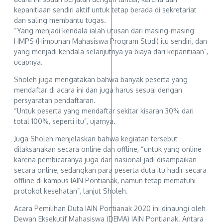
kepanitiaan sendiri aktif untuk tetap berada di sekretariat
dan saling membantu tugas.
“Yang menjadi kendala ialah utusan dari masing-masing
HMPS (Himpunan Mahasiswa Program Studi) itu sendiri, dan
yang menjadi kendala selanjutnya ya biaya dari kepanitiaan”,
ucapnya.
Sholeh juga mengatakan bahwa banyak peserta yang
mendaftar di acara ini dan juga harus sesuai dengan
persyaratan pendaftaran.
“Untuk peserta yang mendaftar sekitar kisaran 30% dari
total 100%, seperti itu”, ujarnya.
Juga Sholeh menjelaskan bahwa kegiatan tersebut
dilaksanakan secara online dan offline, “untuk yang online
karena pembicaranya juga dari nasional jadi disampaikan
secara online, sedangkan para peserta duta itu hadir secara
offline di kampus IAIN Pontianak, namun tetap mematuhi
protokol kesehatan”, lanjut Sholeh.
Acara Pemilihan Duta IAIN Pontianak 2020 ini dinaungi oleh
Dewan Eksekutif Mahasiswa (DEMA) IAIN Pontianak. Antara