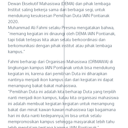
Dewan Eksekutif Mahasiswa (DEMA) dan pihak lembaga
Institut saling bekerja sama dari berbagai segi, untuk
mendukung kesuksesan Pemilihan Duta IAIN Pontianak
2020.
Muhammad Ali Fahmi selaku Presma mengatakan bahwa,
“memang kegiatan ini dinaungi oleh DEMA IAIN Pontianak,
tapi tidak terlepas kita akan selalu berkoordinasi dan
berkomunikasi dengan pihak institut atau pihak lembaga
kampus.”
Fahmi berharap dari Organisasi Mahasiswa (ORMAWA) di
lingkungan kampus IAIN Pontianak untuk bisa mendukung
kegiatan ini, karena dari pemilihan Duta ini diharapkan
nantinya menjadi ikon kampus dan dari kegiatan ini dapat
menampung bakat-bakat mahasiswa.
“Pemilihan Duta ini adalah kita berharap Duta yang terpilih
nanti menjadi ikon kampus, kalau kita organisasi mahasiswa
ini adalah membuat kegiatan kegiatan untuk menampung
bakat dan minat kawan-kawan mahasiswa tapi bagaimana
hari ini duta nanti kedepannya, ini bisa untuk selalu
mempromosikan kampus sehingga masyarakat lebih tahu
lebih mendalam tentang kampus IAIN Pontianak,”