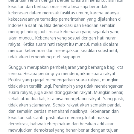
bertindak sendiri dengan berdemonstrasi menuntut sisi nilai
keadilan dan berbuat onar serta bisa saja bertindak
kekerasan dalam merusak fasilitas umum, karena adanya
kekecewaannya terhadap pemerintahan yang dijalankan di
Indonesia saat ini. Bila demokrasi dan keadilan semakin
menggelinding jauh, maka kebenaran yang sejatilah yang
akan muncul. Kebenaran yang sesuai dengan hati nurani
rakyat. Ketika suara hati rakyat itu muncul, maka didalam
mencari kebenaran dan menegakkan keadilan substantif,
tidak akan terbendung oleh siapapun.
Sungguh merupakan pembelajaran yang berharga bagi kita
semua. Betapa pentingnya mendengarkan suara rakyat.
Politisi yang gagal mendengarkan suara rakyat, mungkin
tidak akan terpilih lagi. Pemimpin yang tidak mendengarkan
suara rakyat, juga akan ditinggalkan rakyat. Mungkin benar,
sekali atau dua kali, kita bisa mengelabui rakyat. Yang pasti,
tidak akan selamanya. Sebab, rakyat akan semakin pandai,
dan semakin cerdas memahami nasibnya. Kebenaran dan
keadilan substantif pasti akan menang. Inilah makna
demokrasi, bahwa keberpihakan dan bersikap adil akan
mewujudkan demokrasi yang benar-benar dengan tujuan