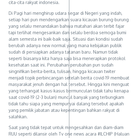
cita-cita rakyat indonesia.
Di Pagi hari menghirup udara segar di Negeri yang indah,
setiap hari pun mendengarkan suara kicauan burung-burung
yang selalu menandakan bahwa matahari akan terbit fajar
tapi terlihat mengesankan dan selalu berdoa semoga bumi
alam semesta ini baik-baik saja. Situasi dan kondisi sudah
berubah adanya new normal yang mana kebijakan publik
sudah di persiapkan adanya tatanan baru. Namun tidak
seperti biasanya kita hanya saja bisa menerapkan protokol
kesehatan saat ini. Perubahan-perubahan pun sudah
singnifikan berita-berita, tulisan, hingga kicauan twiter
menjadi topik perbincangan setelah berita covid-19 membuat
masyarakat jenuh dengan hal tersebut. Hingga kini menguat
yang terhangat kasus-kasus bermunculan tidak tahu kenapa
saat covid-19 (2-3 bulan) muncul banyak yang terbungkam
tidak tahu siapa yang mempunyai dalang tersebut apakah
yang pemilik jabatan atau kepentingan bahkan rakyat di
salahkan.
Saat yang tidak tepat untuk mengesahkan dan diam-diam
RUU seperti dilansir oleh Tv one news acara #ILCHIP (Haluan