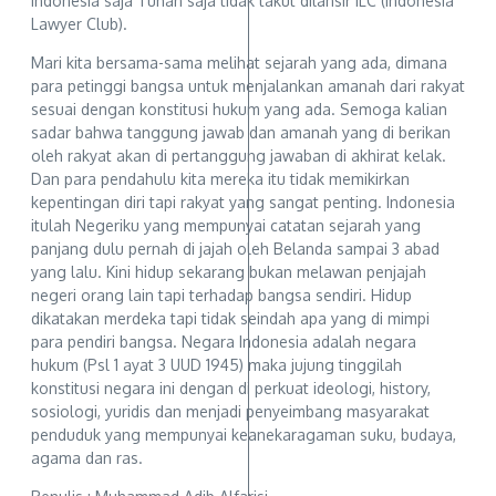
Indonesia saja Tuhan saja tidak takut dilansir ILC (Indonesia
Lawyer Club).
Mari kita bersama-sama melihat sejarah yang ada, dimana
para petinggi bangsa untuk menjalankan amanah dari rakyat
sesuai dengan konstitusi hukum yang ada. Semoga kalian
sadar bahwa tanggung jawab dan amanah yang di berikan
oleh rakyat akan di pertanggung jawaban di akhirat kelak.
Dan para pendahulu kita mereka itu tidak memikirkan
kepentingan diri tapi rakyat yang sangat penting. Indonesia
itulah Negeriku yang mempunyai catatan sejarah yang
panjang dulu pernah di jajah oleh Belanda sampai 3 abad
yang lalu. Kini hidup sekarang bukan melawan penjajah
negeri orang lain tapi terhadap bangsa sendiri. Hidup
dikatakan merdeka tapi tidak seindah apa yang di mimpi
para pendiri bangsa. Negara Indonesia adalah negara
hukum (Psl 1 ayat 3 UUD 1945) maka jujung tinggilah
konstitusi negara ini dengan di perkuat ideologi, history,
sosiologi, yuridis dan menjadi penyeimbang masyarakat
penduduk yang mempunyai keanekaragaman suku, budaya,
agama dan ras.