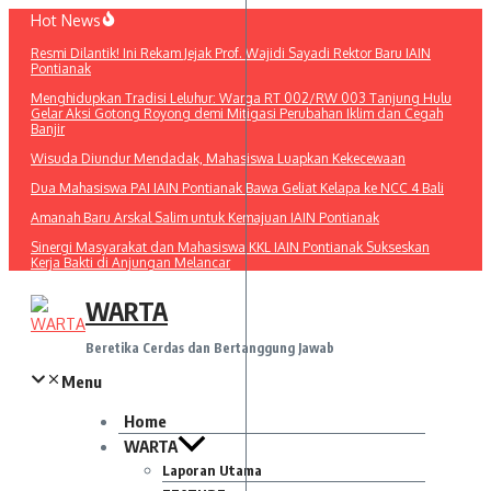
Lewati
Hot News
ke
Resmi Dilantik! Ini Rekam Jejak Prof. Wajidi Sayadi Rektor Baru IAIN
konten
Pontianak
Menghidupkan Tradisi Leluhur: Warga RT 002/RW 003 Tanjung Hulu
Gelar Aksi Gotong Royong demi Mitigasi Perubahan Iklim dan Cegah
Banjir
Wisuda Diundur Mendadak, Mahasiswa Luapkan Kekecewaan
Dua Mahasiswa PAI IAIN Pontianak Bawa Geliat Kelapa ke NCC 4 Bali
Amanah Baru Arskal Salim untuk Kemajuan IAIN Pontianak
Sinergi Masyarakat dan Mahasiswa KKL IAIN Pontianak Sukseskan
Kerja Bakti di Anjungan Melancar
WARTA
Beretika Cerdas dan Bertanggung Jawab
Menu
Home
WARTA
Laporan Utama