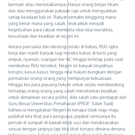
bermain atau memulaikannya. Hanya orang berjas hitam
dan dasi menggunakan pakaian rapi untuk mengsahkan
setiap keadaan kali ini. Rakyat semakin binggung mana
yang benar mana yang salah, hiruk pikuk menjadi
kegelisahan para rakyat membela nilai-nilai moralitas,
kesusilaan dan keadilan di negeri ini.
Antara pancasila dan ideologi selalu di bahas, RUU cipta
kerja dan masih banyak lagi mereka bahas di kursi yang
empuk, nyaman, ruangan ber-AC hingga terlelap pada saat
membahas RUU tersebut. Negeri ini banyak terjadinya
korupsi, kasus-kasus hingga nilai hukum bungkam dengan
permainan orang-orang yang mempunyai kekuasaan.
Hingga kini para pejuang hukum untuk selalu membendung
terhadap orang-orang yang salah menafsirkan keadilan
untuk dimainkan secara politis. Ada salah satu pendapat dari
Guru Besar Universitas Pertahanan (PROF. Salim Said)
bahwa ia mengatakan Negeri ini kenapa tidak maju-maju,
padahal kita lihat para penguasa, pejabat semuanya itu
pernah di sumpah di bawah kitab suci dan melaksanakan
sesuai dengan janjinya tapi kita lihat korupsi dimana-dimana.