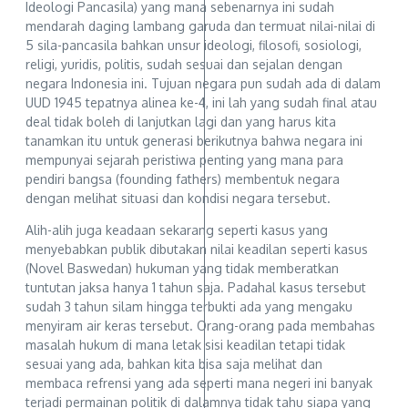
Ideologi Pancasila) yang mana sebenarnya ini sudah
mendarah daging lambang garuda dan termuat nilai-nilai di
5 sila-pancasila bahkan unsur ideologi, filosofi, sosiologi,
religi, yuridis, politis, sudah sesuai dan sejalan dengan
negara Indonesia ini. Tujuan negara pun sudah ada di dalam
UUD 1945 tepatnya alinea ke-4, ini lah yang sudah final atau
deal tidak boleh di lanjutkan lagi dan yang harus kita
tanamkan itu untuk generasi berikutnya bahwa negara ini
mempunyai sejarah peristiwa penting yang mana para
pendiri bangsa (founding fathers) membentuk negara
dengan melihat situasi dan kondisi negara tersebut.
Alih-alih juga keadaan sekarang seperti kasus yang
menyebabkan publik dibutakan nilai keadilan seperti kasus
(Novel Baswedan) hukuman yang tidak memberatkan
tuntutan jaksa hanya 1 tahun saja. Padahal kasus tersebut
sudah 3 tahun silam hingga terbukti ada yang mengaku
menyiram air keras tersebut. Orang-orang pada membahas
masalah hukum di mana letak sisi keadilan tetapi tidak
sesuai yang ada, bahkan kita bisa saja melihat dan
membaca refrensi yang ada seperti mana negeri ini banyak
terjadi permainan politik di dalamnya tidak tahu siapa yang