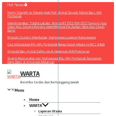
Lewati
Hot News
ke
Resmi Dilantik! Ini Rekam Jejak Prof. Wajidi Sayadi Rektor Baru IAIN
konten
Pontianak
Menghidupkan Tradisi Leluhur: Warga RT 002/RW 003 Tanjung Hulu
Gelar Aksi Gotong Royong demi Mitigasi Perubahan Iklim dan Cegah
Banjir
Wisuda Diundur Mendadak, Mahasiswa Luapkan Kekecewaan
Dua Mahasiswa PAI IAIN Pontianak Bawa Geliat Kelapa ke NCC 4 Bali
Amanah Baru Arskal Salim untuk Kemajuan IAIN Pontianak
Sinergi Masyarakat dan Mahasiswa KKL IAIN Pontianak Sukseskan
Kerja Bakti di Anjungan Melancar
WARTA
Beretika Cerdas dan Bertanggung Jawab
Menu
Home
WARTA
Laporan Utama