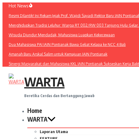
Lewati
Hot News
ke
Resmi Dilantik! Ini Rekam Jejak Prof. Wajidi Sayadi Rektor Baru IAIN Pontiana
konten
Menghidupkan Tradisi Leluhur: Warga RT 002/RW 003 Tanjung Hulu Gelar A
Wisuda Diundur Mendadak, Mahasiswa Luapkan Kekecewaan
Dua Mahasiswa PAI IAIN Pontianak Bawa Geliat Kelapa ke NCC 4 Bali
Amanah Baru Arskal Salim untuk Kemajuan IAIN Pontianak
Sinergi Masyarakat dan Mahasiswa KKL IAIN Pontianak Sukseskan Kerja Bak
WARTA
Beretika Cerdas dan Bertanggung Jawab
Home
WARTA
Laporan Utama
FEATURE