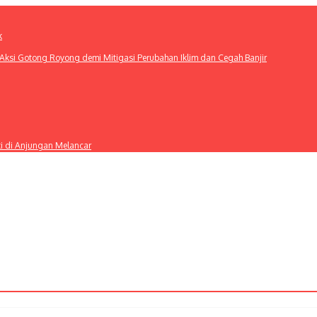
k
ksi Gotong Royong demi Mitigasi Perubahan Iklim dan Cegah Banjir
ti di Anjungan Melancar