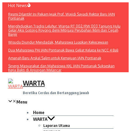
Lewati
Hot News
ke
Resmi Dilantik! Ini Rekam Jejak Prof. Wajidi Sayadi Rektor Baru IAIN
konten
Pontianak
Menghidupkan Tradisi Leluhur: Warga RT 002/RW 003 Tanjung Hulu
Gelar Aksi Gotong Royong demi Mitigasi Perubahan Iklim dan Cegah
Banjir
Wisuda Diundur Mendadak, Mahasiswa Luapkan Kekecewaan
Dua Mahasiswa PAI IAIN Pontianak Bawa Geliat Kelapa ke NCC 4 Bali
Amanah Baru Arskal Salim untuk Kemajuan IAIN Pontianak
Sinergi Masyarakat dan Mahasiswa KKL IAIN Pontianak Sukseskan
Kerja Bakti di Anjungan Melancar
WARTA
Beretika Cerdas dan Bertanggung Jawab
Menu
Home
WARTA
Laporan Utama