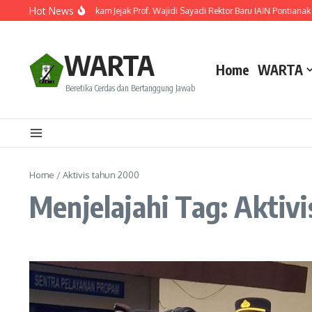
Lewati ke konten
Hot News
Resmi Dilantik! Ini Rekam Jejak Prof. Wajidi Sayadi Rektor Baru IAIN Pontianak
WARTA
Home
WARTA
Beretika Cerdas dan Bertanggung Jawab
Home
/
Aktivis tahun 2000
Menjelajahi Tag: Aktiv