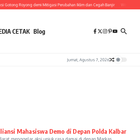
 Gotong Royong demi Mitigasi Perubahan Iklim dan Cegah Banjir
Wisuda Diu
EDIA CETAK
Blog
Jumat, Agustus 7, 2026
Aliansi Mahasiswa Demo di Depan Polda Kalbar
Barat menggelar aksi unjuk rasa damai di depan Markas