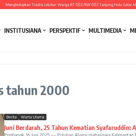
Menghidupkan Tradisi Leluhur: Warga RT 002/RW 003 Tanjung Hulu Gelar Aksi
INSTITUSIANA
PERSPEKTIF
MULTIMEDIA
M
is tahun 2000
Berita
Warta Utama
Juni Berdarah, 25 Tahun Kematian Syafaruddin: 
Pontianak, 16 Juni 2025 — Puluhan Aliansi mahasiswa Kalimantan 