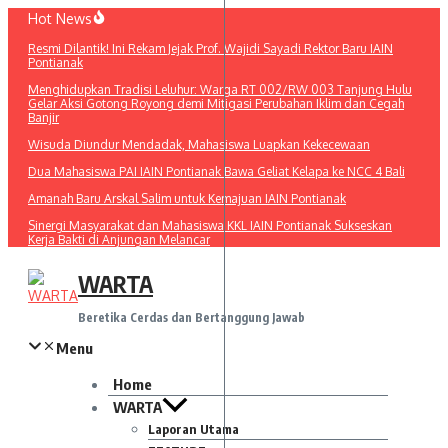
Lewati
Hot News
ke
Resmi Dilantik! Ini Rekam Jejak Prof. Wajidi Sayadi Rektor Baru IAIN
konten
Pontianak
Menghidupkan Tradisi Leluhur: Warga RT 002/RW 003 Tanjung Hulu
Gelar Aksi Gotong Royong demi Mitigasi Perubahan Iklim dan Cegah
Banjir
Wisuda Diundur Mendadak, Mahasiswa Luapkan Kekecewaan
Dua Mahasiswa PAI IAIN Pontianak Bawa Geliat Kelapa ke NCC 4 Bali
Amanah Baru Arskal Salim untuk Kemajuan IAIN Pontianak
Sinergi Masyarakat dan Mahasiswa KKL IAIN Pontianak Sukseskan
Kerja Bakti di Anjungan Melancar
WARTA
Beretika Cerdas dan Bertanggung Jawab
Menu
Home
WARTA
Laporan Utama