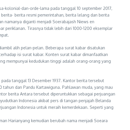
a-kolonial-dan-orde-lama pada tanggal 10 september 2017,
rita- berita resmi pemerintahan, berita lelang dan berita
ian namanya diganti menjadi Soerabajash Niews en
ar periklanan. Tirasnya tidak lebih dari 1000-1200 eksemplar
mpat.
ambil alih pelan-pelan. Beberapa surat kabar disatukan
hadap isi surat kabar. Konten surat kabar dimanfaatkan
yang mempunyai kedudukan tinggi adalah orang-orang yang
 pada tanggal 13 Desember 1937. Kantor berita tersebut
a 20 tahun dan Pandu Kartawiguna. Pahlawan muda, yang mau
tor berita Antara tersebut diperuntukkan sebagai perjuangan
udutkan Indonesia akibat pers di tangan penjajah Belanda
perjuangan Indonesia untuk meraih kemerdekaan. Seperti yang
doman Harianyang kemudian berubah nama menjadi Soeara