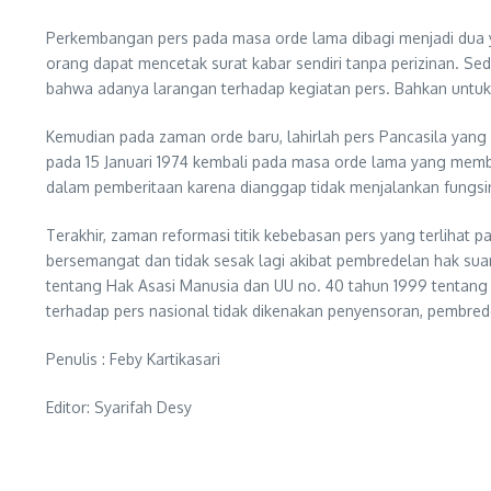
Perkembangan pers pada masa orde lama dibagi menjadi dua ya
orang dapat mencetak surat kabar sendiri tanpa perizinan. S
bahwa adanya larangan terhadap kegiatan pers. Bahkan untuk m
Kemudian pada zaman orde baru, lahirlah pers Pancasila yang 
pada 15 Januari 1974 kembali pada masa orde lama yang membu
dalam pemberitaan karena dianggap tidak menjalankan fungsin
Terakhir, zaman reformasi titik kebebasan pers yang terlih
bersemangat dan tidak sesak lagi akibat pembredelan hak su
tentang Hak Asasi Manusia dan UU no. 40 tahun 1999 tentang 
terhadap pers nasional tidak dikenakan penyensoran, pembrede
Penulis : Feby Kartikasari
Editor: Syarifah Desy