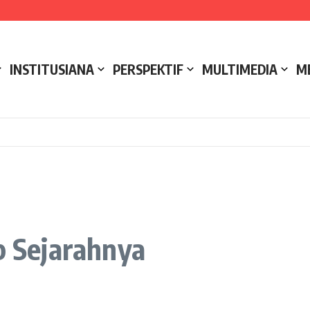
e NCC 4 Bali
ak
ukseskan Kerja Bakti di Anjungan Melancar
INSTITUSIANA
PERSPEKTIF
MULTIMEDIA
M
p Sejarahnya