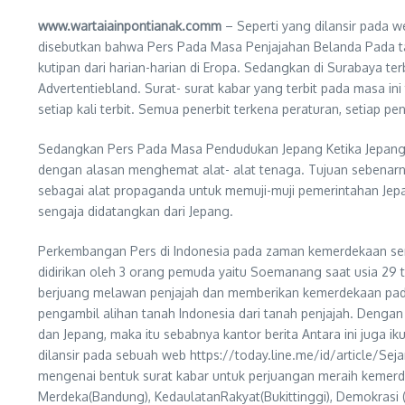
www.wartaiainpontianak.comm
– Seperti yang dilansir pada
disebutkan bahwa Pers Pada Masa Penjajahan Belanda Pada tahun
kutipan dari harian-harian di Eropa. Sedangkan di Surabaya 
Advertentiebland. Surat- surat kabar yang terbit pada masa ini
setiap kali terbit. Semua penerbit terkena peraturan, setiap 
Sedangkan Pers Pada Masa Pendudukan Jepang Ketika Jepang dat
dengan alasan menghemat alat- alat tenaga. Tujuan sebenarn
sebagai alat propaganda untuk memuji-muji pemerintahan Jep
sengaja didatangkan dari Jepang.
Perkembangan Pers di Indonesia pada zaman kemerdekaan sendir
didirikan oleh 3 orang pemuda yaitu Soemanang saat usia 29 
berjuang melawan penjajah dan memberikan kemerdekaan pada In
pengambil alihan tanah Indonesia dari tanah penjajah. Denga
dan Jepang, maka itu sebabnya kantor berita Antara ini juga 
dilansir pada sebuah web https://today.line.me/id/article/Se
mengenai bentuk surat kabar untuk perjuangan meraih kemer
Merdeka(Bandung), KedaulatanRakyat(Bukittinggi), Demokrasi