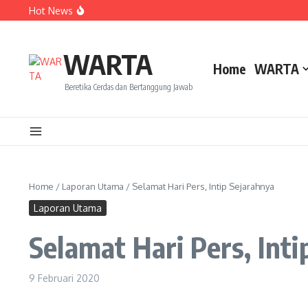
Lewati ke konten
Hot News
Dua Mahasiswa PAI IAIN Pontianak Bawa Geliat Kelapa k
Amanah Baru Arskal Salim untuk Kemajuan IAIN Pontian
Sinergi Masyarakat dan Mahasiswa KKL IAIN Pontianak S
WARTA
Home
WARTA
Beretika Cerdas dan Bertanggung Jawab
Home
/
Laporan Utama
/
Selamat Hari Pers, Intip Sejarahnya
Laporan Utama
Selamat Hari Pers, Inti
9 Februari 2020