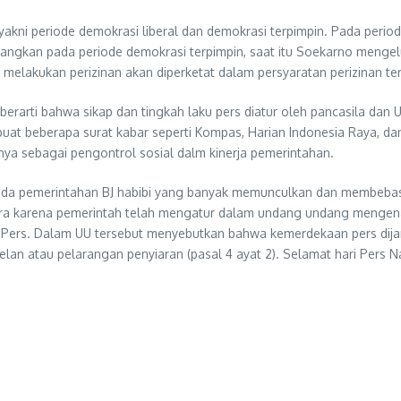
kni periode demokrasi liberal dan demokrasi terpimpin. Pada period
edangkan pada periode demokrasi terpimpin, saat itu Soekarno menge
elakukan perizinan akan diperketat dalam persyaratan perizinan terb
berarti bahwa sikap dan tingkah laku pers diatur oleh pancasila dan
at beberapa surat kabar seperti Kompas, Harian Indonesia Raya, dan
ya sebagai pengontrol sosial dalm kinerja pemerintahan.
at pada pemerintahan BJ habibi yang banyak memunculkan dan membeb
ara karena pemerintah telah mengatur dalam undang undang mengena
Pers. Dalam UU tersebut menyebutkan bahwa kemerdekaan pers dijami
lan atau pelarangan penyiaran (pasal 4 ayat 2). Selamat hari Pers N