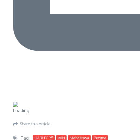
Share this Article
Tag:
HARI PERS
IAIN
Mahasiswa
Persma