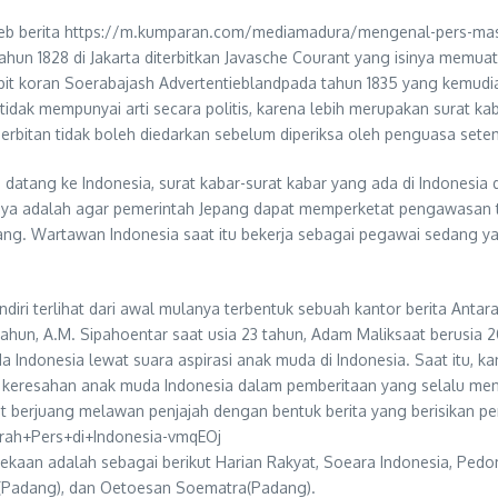
 web berita https://m.kumparan.com/mediamadura/mengenal-pers-mas
 1828 di Jakarta diterbitkan Javasche Courant yang isinya memuat be
terbit koran Soerabajash Advertentieblandpada tahun 1835 yang kemud
 tidak mempunyai arti secara politis, karena lebih merupakan surat kab
penerbitan tidak boleh diedarkan sebelum diperiksa oleh penguasa sete
ang ke Indonesia, surat kabar-surat kabar yang ada di Indonesia di
ya adalah agar pemerintah Jepang dapat memperketat pengawasan ter
ang. Wartawan Indonesia saat itu bekerja sebagai pegawai sedang 
i terlihat dari awal mulanya terbentuk sebuah kantor berita Antara
tahun, A.M. Sipahoentar saat usia 23 tahun, Adam Maliksaat berusi
donesia lewat suara aspirasi anak muda di Indonesia. Saat itu, kan
n keresahan anak muda Indonesia dalam pemberitaan yang selalu meny
ikut berjuang melawan penjajah dengan bentuk berita yang berisikan 
jarah+Pers+di+Indonesia-vmqEOj
dekaan adalah sebagai berikut Harian Rakyat, Soeara Indonesia, Pe
 (Padang), dan Oetoesan Soematra(Padang).