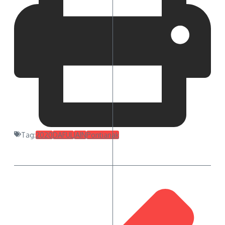
Tag:
2020
DAFUL
IAIN
Pontianak