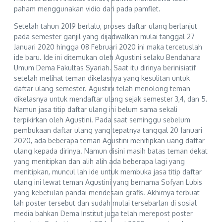
paham menggunakan vidio dari pada pamflet.
Setelah tahun 2019 berlalu, proses daftar ulang berlanjut
pada semester ganjil yang dijadwalkan mulai tanggal 27
Januari 2020 hingga 08 Februari 2020 ini maka tercetuslah
ide baru. Ide ini ditemukan oleh Agustini selaku Bendahara
Umum Dema Fakultas Syariah. Saat itu dirinya berinisiatif
setelah melihat teman dikelasnya yang kesulitan untuk
daftar ulang semester. Agustini telah menolong teman
dikelasnya untuk mendaftar ulang sejak semester 3,4, dan 5.
Namun jasa titip daftar ulang ini belum sama sekali
terpikirkan oleh Agustini. Pada saat seminggu sebelum
pembukaan daftar ulang yang tepatnya tanggal 20 Januari
2020, ada beberapa teman Agustini menitipkan uang daftar
ulang kepada dirinya. Namun disini masih batas teman dekat
yang menitipkan dan alih alih ada beberapa lagi yang
menitipkan, muncul lah ide untuk membuka jasa titip daftar
ulang ini lewat teman Agustini yang bernama Sofyan Lubis
yang kebetulan pandai mendesain grafis. Akhirnya terbuat
lah poster tersebut dan sudah mulai tersebarlan di sosial
media bahkan Dema Institut juga telah merepost poster