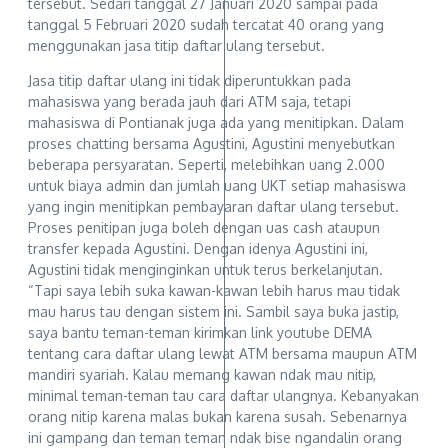
tersebut. Sedari tanggal 27 Januari 2020 sampai pada
tanggal 5 Februari 2020 sudah tercatat 40 orang yang
menggunakan jasa titip daftar ulang tersebut.
Jasa titip daftar ulang ini tidak diperuntukkan pada
mahasiswa yang berada jauh dari ATM saja, tetapi
mahasiswa di Pontianak juga ada yang menitipkan. Dalam
proses chatting bersama Agustini, Agustini menyebutkan
beberapa persyaratan. Seperti, melebihkan uang 2.000
untuk biaya admin dan jumlah uang UKT setiap mahasiswa
yang ingin menitipkan pembayaran daftar ulang tersebut.
Proses penitipan juga boleh dengan uas cash ataupun
transfer kepada Agustini. Dengan idenya Agustini ini,
Agustini tidak menginginkan untuk terus berkelanjutan.
“Tapi saya lebih suka kawan-kawan lebih harus mau tidak
mau harus tau dengan sistem ini. Sambil saya buka jastip,
saya bantu teman-teman kirimkan link youtube DEMA
tentang cara daftar ulang lewat ATM bersama maupun ATM
mandiri syariah. Kalau memang kawan ndak mau nitip,
minimal teman-teman tau cara daftar ulangnya. Kebanyakan
orang nitip karena malas bukan karena susah. Sebenarnya
ini gampang dan teman teman ndak bise ngandalin orang