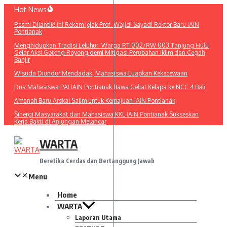
Lewati
Hot News
ke
Resmi Dilantik! Ini Rekam Jejak Prof. Wajidi Sayadi Rektor Baru IAIN
konten
Pontianak
Menghidupkan Tradisi Leluhur: Warga RT 002/RW 003 Tanjung Hulu
Gelar Aksi Gotong Royong demi Mitigasi Perubahan Iklim dan Cegah
Banjir
Wisuda Diundur Mendadak, Mahasiswa Luapkan Kekecewaan
Dua Mahasiswa PAI IAIN Pontianak Bawa Geliat Kelapa ke NCC 4 Bali
Amanah Baru Arskal Salim untuk Kemajuan IAIN Pontianak
Sinergi Masyarakat dan Mahasiswa KKL IAIN Pontianak Sukseskan
Kerja Bakti di Anjungan Melancar
WARTA
Beretika Cerdas dan Bertanggung Jawab
Menu
Home
WARTA
Laporan Utama