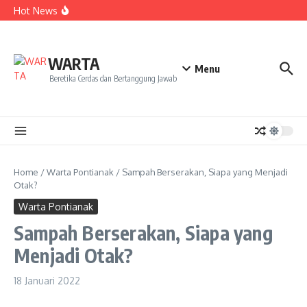
Kekecewaan
Lewati ke konten
Hot News
Dua Mahasiswa PAI IAIN Pontianak Bawa Geliat Kelapa
ke NCC 4 Bali
Amanah Baru Arskal Salim untuk Kemajuan IAIN
Pontianak
Sinergi Masyarakat dan Mahasiswa KKL IAIN Pontianak
WARTA
Sukseskan Kerja Bakti di Anjungan Melancar
Menu
Beretika Cerdas dan Bertanggung Jawab
Home
/
Warta Pontianak
/
Sampah Berserakan, Siapa yang Menjadi
Otak?
Warta Pontianak
Sampah Berserakan, Siapa yang
Menjadi Otak?
18 Januari 2022