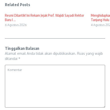
Related Posts
Resmi Dilantik! Ini Rekam Jejak Prof. Wajidi Sayadi Rektor
Menghidupkan
Baru I ...
Tanjung Hulu 
6 Agustus 2026
4 Agustus 20
Tinggalkan Balasan
Alamat email Anda tidak akan dipublikasikan.
Ruas yang wajib
ditandai
*