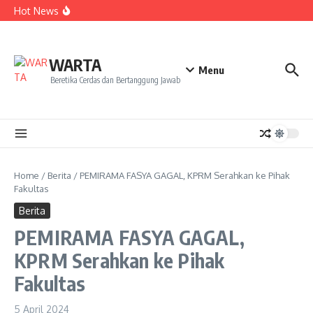
ke NCC 4 Bali
Lewati ke konten
Hot News
Amanah Baru Arskal Salim untuk Kemajuan IAIN
Pontianak
Sinergi Masyarakat dan Mahasiswa KKL IAIN Pontianak
Sukseskan Kerja Bakti di Anjungan Melancar
Ketika Perempuan Menjaga Sawah, Siapa yang Menjaga
WARTA
Mereka?
Menu
Beretika Cerdas dan Bertanggung Jawab
Home
/
Berita
/
PEMIRAMA FASYA GAGAL, KPRM Serahkan ke Pihak
Fakultas
Berita
PEMIRAMA FASYA GAGAL,
KPRM Serahkan ke Pihak
Fakultas
5 April 2024