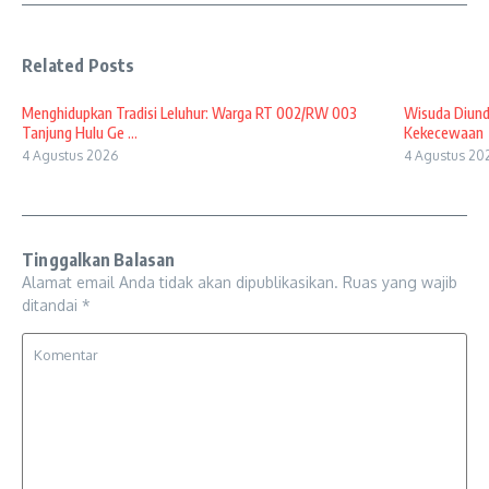
Related Posts
Menghidupkan Tradisi Leluhur: Warga RT 002/RW 003
Wisuda Diund
Tanjung Hulu Ge ...
Kekecewaan
4 Agustus 2026
4 Agustus 20
Tinggalkan Balasan
Alamat email Anda tidak akan dipublikasikan.
Ruas yang wajib
ditandai
*