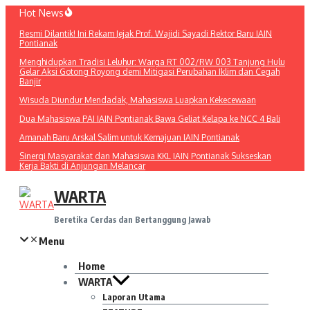
Lewati
Hot News
ke
Resmi Dilantik! Ini Rekam Jejak Prof. Wajidi Sayadi Rektor Baru IAIN
konten
Pontianak
Menghidupkan Tradisi Leluhur: Warga RT 002/RW 003 Tanjung Hulu
Gelar Aksi Gotong Royong demi Mitigasi Perubahan Iklim dan Cegah
Banjir
Wisuda Diundur Mendadak, Mahasiswa Luapkan Kekecewaan
Dua Mahasiswa PAI IAIN Pontianak Bawa Geliat Kelapa ke NCC 4 Bali
Amanah Baru Arskal Salim untuk Kemajuan IAIN Pontianak
Sinergi Masyarakat dan Mahasiswa KKL IAIN Pontianak Sukseskan
Kerja Bakti di Anjungan Melancar
WARTA
Beretika Cerdas dan Bertanggung Jawab
Menu
Home
WARTA
Laporan Utama