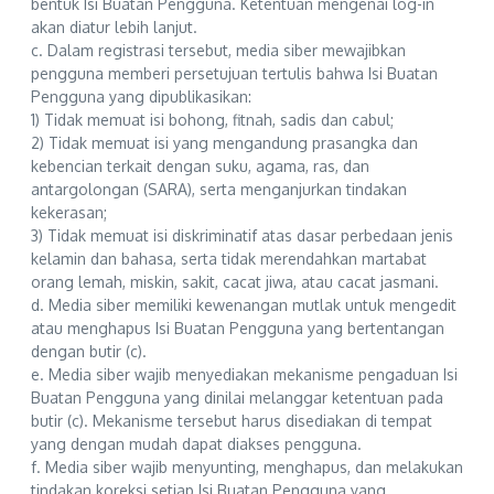
bentuk Isi Buatan Pengguna. Ketentuan mengenai log-in
akan diatur lebih lanjut.
c. Dalam registrasi tersebut, media siber mewajibkan
pengguna memberi persetujuan tertulis bahwa Isi Buatan
Pengguna yang dipublikasikan:
1) Tidak memuat isi bohong, fitnah, sadis dan cabul;
2) Tidak memuat isi yang mengandung prasangka dan
kebencian terkait dengan suku, agama, ras, dan
antargolongan (SARA), serta menganjurkan tindakan
kekerasan;
3) Tidak memuat isi diskriminatif atas dasar perbedaan jenis
kelamin dan bahasa, serta tidak merendahkan martabat
orang lemah, miskin, sakit, cacat jiwa, atau cacat jasmani.
d. Media siber memiliki kewenangan mutlak untuk mengedit
atau menghapus Isi Buatan Pengguna yang bertentangan
dengan butir (c).
e. Media siber wajib menyediakan mekanisme pengaduan Isi
Buatan Pengguna yang dinilai melanggar ketentuan pada
butir (c). Mekanisme tersebut harus disediakan di tempat
yang dengan mudah dapat diakses pengguna.
f. Media siber wajib menyunting, menghapus, dan melakukan
tindakan koreksi setiap Isi Buatan Pengguna yang