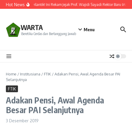
Lewati ke konten
Hot News
Resmi Dilantik! Ini Rekam Jejak Prof. Wajidi Sayadi Rektor Baru IAIN 
WARTA
Menu
Beretika Cerdas dan Bertanggung Jawab
Home
/
Institusiana
/
FTIK
/
Adakan Pensi, Awal Agenda Besar PAI
Selanjutnya
FTIK
Adakan Pensi, Awal Agenda
Besar PAI Selanjutnya
3 Desember 2019