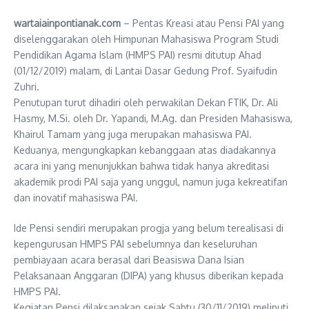
wartaiainpontianak.com
– Pentas Kreasi atau Pensi PAI yang
diselenggarakan oleh Himpunan Mahasiswa Program Studi
Pendidikan Agama Islam (HMPS PAI) resmi ditutup Ahad
(01/12/2019) malam, di Lantai Dasar Gedung Prof. Syaifudin
Zuhri.
Penutupan turut dihadiri oleh perwakilan Dekan FTIK, Dr. Ali
Hasmy, M.Si. oleh Dr. Yapandi, M.Ag. dan Presiden Mahasiswa,
Khairul Tamam yang juga merupakan mahasiswa PAI.
Keduanya, mengungkapkan kebanggaan atas diadakannya
acara ini yang menunjukkan bahwa tidak hanya akreditasi
akademik prodi PAI saja yang unggul, namun juga kekreatifan
dan inovatif mahasiswa PAI.
Ide Pensi sendiri merupakan progja yang belum terealisasi di
kepengurusan HMPS PAI sebelumnya dan keseluruhan
pembiayaan acara berasal dari Beasiswa Dana Isian
Pelaksanaan Anggaran (DIPA) yang khusus diberikan kepada
HMPS PAI.
Kegiatan Pensi dilaksanakan sejak Sabtu (30/11/2019) meliputi