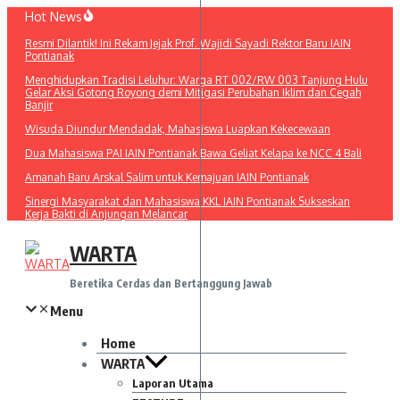
Lewati
Hot News
ke
Resmi Dilantik! Ini Rekam Jejak Prof. Wajidi Sayadi Rektor Baru IAIN
konten
Pontianak
Menghidupkan Tradisi Leluhur: Warga RT 002/RW 003 Tanjung Hulu
Gelar Aksi Gotong Royong demi Mitigasi Perubahan Iklim dan Cegah
Banjir
Wisuda Diundur Mendadak, Mahasiswa Luapkan Kekecewaan
Dua Mahasiswa PAI IAIN Pontianak Bawa Geliat Kelapa ke NCC 4 Bali
Amanah Baru Arskal Salim untuk Kemajuan IAIN Pontianak
Sinergi Masyarakat dan Mahasiswa KKL IAIN Pontianak Sukseskan
Kerja Bakti di Anjungan Melancar
WARTA
Beretika Cerdas dan Bertanggung Jawab
Menu
Home
WARTA
Laporan Utama