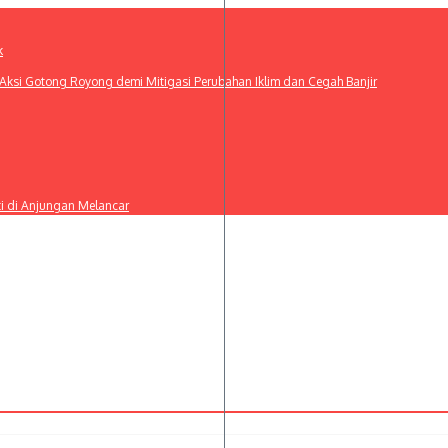
k
ksi Gotong Royong demi Mitigasi Perubahan Iklim dan Cegah Banjir
ti di Anjungan Melancar