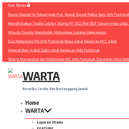
Lewati
Hot News
ke
Resmi Dilantik! Ini Rekam Jejak Prof. Wajidi Sayadi Rektor Baru IAIN Pontiana
konten
Menghidupkan Tradisi Leluhur: Warga RT 002/RW 003 Tanjung Hulu Gelar A
Wisuda Diundur Mendadak, Mahasiswa Luapkan Kekecewaan
Dua Mahasiswa PAI IAIN Pontianak Bawa Geliat Kelapa ke NCC 4 Bali
Amanah Baru Arskal Salim untuk Kemajuan IAIN Pontianak
Sinergi Masyarakat dan Mahasiswa KKL IAIN Pontianak Sukseskan Kerja Bak
WARTA
Beretika Cerdas dan Bertanggung Jawab
Home
WARTA
Laporan Utama
FEATURE