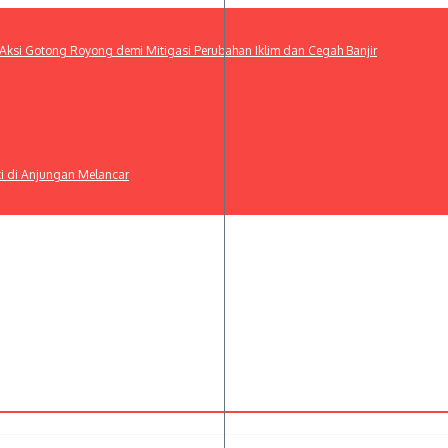
ksi Gotong Royong demi Mitigasi Perubahan Iklim dan Cegah Banjir
ti di Anjungan Melancar