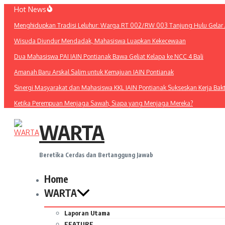
Lewati
Hot News
ke
Menghidupkan Tradisi Leluhur: Warga RT 002/RW 003 Tanjung Hulu Gelar A
konten
Wisuda Diundur Mendadak, Mahasiswa Luapkan Kekecewaan
Dua Mahasiswa PAI IAIN Pontianak Bawa Geliat Kelapa ke NCC 4 Bali
Amanah Baru Arskal Salim untuk Kemajuan IAIN Pontianak
Sinergi Masyarakat dan Mahasiswa KKL IAIN Pontianak Sukseskan Kerja Bak
Ketika Perempuan Menjaga Sawah, Siapa yang Menjaga Mereka?
WARTA
Beretika Cerdas dan Bertanggung Jawab
Home
WARTA
Laporan Utama
FEATURE