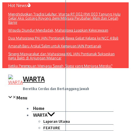
Lewati
Hot News
ke
Menghidupkan Tradisi Leluhur: Warga RT 002/RW 003 Tanjung Hulu
konten
Gelar Aksi Gotong Royong demi Mitigasi Perubahan Iklim dan Cegah
Banjir
Wisuda Diundur Mendadak, Mahasiswa Luapkan Kekecewaan
Dua Mahasiswa PAI IAIN Pontianak Bawa Geliat Kelapa ke NCC 4 Bali
Amanah Baru Arskal Salim untuk Kemajuan IAIN Pontianak
Sinergi Masyarakat dan Mahasiswa KKL IAIN Pontianak Sukseskan
Kerja Bakti di Anjungan Melancar
Ketika Perempuan Menjaga Sawah, Siapa yang Menjaga Mereka?
WARTA
Beretika Cerdas dan Bertanggung Jawab
Menu
Home
WARTA
Laporan Utama
FEATURE