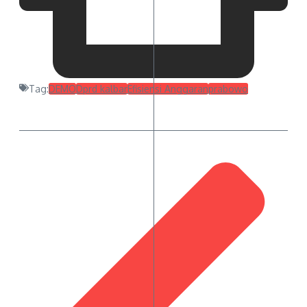
Tag:
DEMO
Dprd kalbar
Efisiensi Anggaran
prabowo