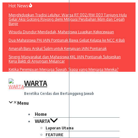
Lewati
Hot News
ke
Menghidupkan Tradisi Leluhur: Warga RT 002/RW 003 Tanjung Hulu
konten
Gelar Aksi Gotong Royong demi Mitigasi Perubahan Iklim dan Cegah
Banjir
Wisuda Diundur Mendadak, Mahasiswa Luapkan Kekecewaan
Dua Mahasiswa PAI IAIN Pontianak Bawa Geliat Kelapa ke NCC 4 Bali
Amanah Baru Arskal Salim untuk Kemajuan IAIN Pontianak
Sinergi Masyarakat dan Mahasiswa KKL IAIN Pontianak Sukseskan
Kerja Bakti di Anjungan Melancar
Ketika Perempuan Menjaga Sawah, Siapa yang Menjaga Mereka?
WARTA
Beretika Cerdas dan Bertanggung Jawab
Menu
Home
WARTA
Laporan Utama
FEATURE