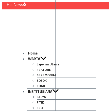
Lewati
Hot News
ke
 Dilantik! Ini Rekam Jejak Prof. Wajidi Sayadi Rektor Baru IAIN Pontianak
konten
hidupkan Tradisi Leluhur: Warga RT 002/RW 003 Tanjung Hulu Gelar Aksi Goton
da Diundur Mendadak, Mahasiswa Luapkan Kekecewaan
Mahasiswa PAI IAIN Pontianak Bawa Geliat Kelapa ke NCC 4 Bali
ah Baru Arskal Salim untuk Kemajuan IAIN Pontianak
rgi Masyarakat dan Mahasiswa KKL IAIN Pontianak Sukseskan Kerja Bakti di Anju
Home
WARTA
Laporan Utama
FEATURE
SEREMONIAL
SOSOK
FUAD
INSTITUSIANA
FASYA
FTIK
FEBI