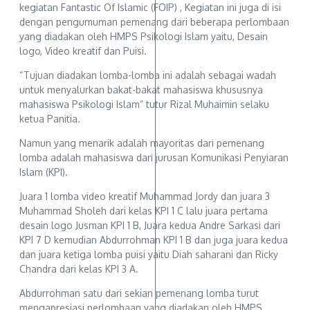
kegiatan Fantastic Of Islamic (FOIP) , Kegiatan ini juga di isi
dengan pengumuman pemenang dari beberapa perlombaan
yang diadakan oleh HMPS Psikologi Islam yaitu, Desain
logo, Video kreatif dan Puisi.
“Tujuan diadakan lomba-lomba ini adalah sebagai wadah
untuk menyalurkan bakat-bakat mahasiswa khususnya
mahasiswa Psikologi Islam” tutur Rizal Muhaimin selaku
ketua Panitia.
Namun yang menarik adalah mayoritas dari pemenang
lomba adalah mahasiswa dari jurusan Komunikasi Penyiaran
Islam (KPI).
Juara 1 lomba video kreatif Muhammad Jordy dan juara 3
Muhammad Sholeh dari kelas KPI 1 C lalu juara pertama
desain logo Jusman KPI 1 B, Juara kedua Andre Sarkasi dari
KPI 7 D kemudian Abdurrohman KPI 1 B dan juga juara kedua
dan juara ketiga lomba puisi yaitu Diah saharani dan Ricky
Chandra dari kelas KPI 3 A.
Abdurrohman satu dari sekian pemenang lomba turut
mengapresiasi perlombaan yang diadakan oleh HMPS