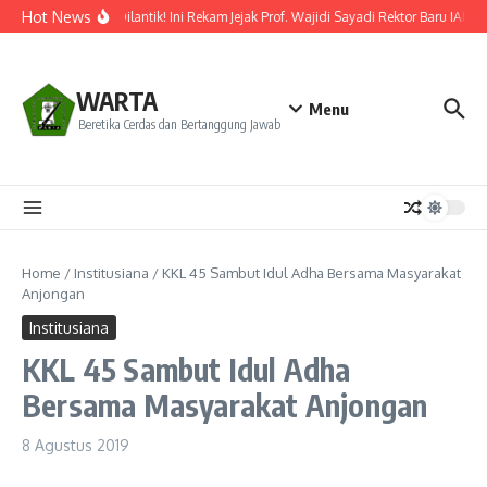
Lewati ke konten
Hot News
Resmi Dilantik! Ini Rekam Jejak Prof. Wajidi Sayadi Rektor Baru IAIN 
WARTA
Menu
Beretika Cerdas dan Bertanggung Jawab
Home
/
Institusiana
/
KKL 45 Sambut Idul Adha Bersama Masyarakat
Anjongan
Institusiana
KKL 45 Sambut Idul Adha
Bersama Masyarakat Anjongan
8 Agustus 2019