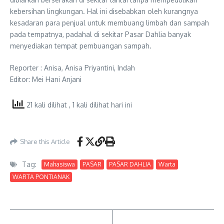
kebersihan lingkungan. Hal ini disebabkan oleh kurangnya
kesadaran para penjual untuk membuang limbah dan sampah
pada tempatnya, padahal di sekitar Pasar Dahlia banyak
menyediakan tempat pembuangan sampah.
Reporter : Anisa, Anisa Priyantini, Indah
Editor: Mei Hani Anjani
21 kali dilihat
, 1 kali dilihat hari ini
Share this Article
Tag:
Mahasiswa
PASAR
PASAR DAHLIA
Warta
WARTA PONTIANAK