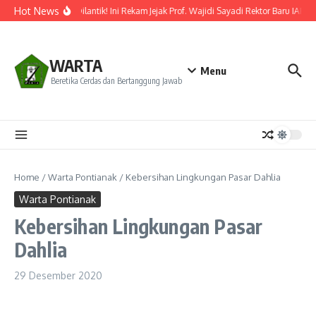
Lewati ke konten
Hot News
Resmi Dilantik! Ini Rekam Jejak Prof. Wajidi Sayadi Rektor Baru IAIN 
WARTA
Menu
Beretika Cerdas dan Bertanggung Jawab
Home
/
Warta Pontianak
/
Kebersihan Lingkungan Pasar Dahlia
Warta Pontianak
Kebersihan Lingkungan Pasar
Dahlia
29 Desember 2020