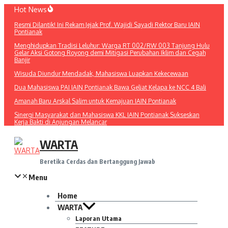
Lewati
Hot News
ke
Resmi Dilantik! Ini Rekam Jejak Prof. Wajidi Sayadi Rektor Baru IAIN
konten
Pontianak
Menghidupkan Tradisi Leluhur: Warga RT 002/RW 003 Tanjung Hulu
Gelar Aksi Gotong Royong demi Mitigasi Perubahan Iklim dan Cegah
Banjir
Wisuda Diundur Mendadak, Mahasiswa Luapkan Kekecewaan
Dua Mahasiswa PAI IAIN Pontianak Bawa Geliat Kelapa ke NCC 4 Bali
Amanah Baru Arskal Salim untuk Kemajuan IAIN Pontianak
Sinergi Masyarakat dan Mahasiswa KKL IAIN Pontianak Sukseskan
Kerja Bakti di Anjungan Melancar
WARTA
Beretika Cerdas dan Bertanggung Jawab
Menu
Home
WARTA
Laporan Utama